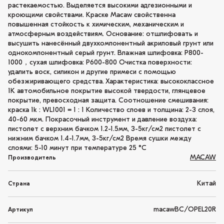
растекаемостью. Выделяется высокими адгезионными и
кроющими свойствами. Краске Macaw свойственна
повышенная стойкость к химическим, механическим и
атмосферным воздействиям. Основание: отшлифовать и
высушить нанесённый двухкомпонентный акриловый грунт или
однокомпонентный серый грунт. Влажная шлифовка: P800-
1000，сухая шлифовка: P600-800 Очистка поверхности:
удалить воск, силикон и другие примеси с помощью
обезжиривающего средства. Характеристика: высококлассное
1K автомобильное покрытие высокой твердости, глянцевое
покрытие, превосходная защита. Соотношение смешивания:
краска 1k : WL1001 = 1 : 1 Количество слоев и толщина: 2-3 слоя,
40-60 мкм. Покрасочный инструмент и давление воздуха:
пистолет с верхним бачком 1.2-1.5мм, 3-5кг/см2 пистолет с
нижним бачком 1.4-1.7мм, 3-5кг/см2 Время сушки между
слоями: 5-10 минут при температуре 25 °C
MACAW
Производитель
Китай
Страна
macawBC/OPEL20R
Артикул