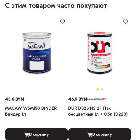
С этим товаром часто покупают
43.6 BYN
46.9 BYN
57.5 BYN
-18%
MACAW WSM150 BINDER
DUR D323 HS 2:1 Лак
Биндер 1л
бесцветный 1л + 0,5л (D220)
В корзину
В корзину