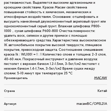
растекаемостью. Выделяется высокими адгезионными и
кроющими свойствами. Краске Macaw свойственна
повышенная стойкость к химическим, механическим и
атмосферным воздействиям. Основание: отшлифовать и
высушить нанесённый двухкомпонентный акриловый грунт или
однокомпонентный серый грунт. Влажная шлифовка: P800-
1000，сухая шлифовка: P600-800 Очистка поверхности:
удалить воск, силикон и другие примеси с помощью
обезжиривающего средства. Характеристика: высококлассное
1K автомобильное покрытие высокой твердости, глянцевое
покрытие, превосходная защита. Соотношение смешивания:
краска 1k : WL1001 = 1 : 1 Количество слоев и толщина: 2-3 слоя,
40-60 мкм. Покрасочный инструмент и давление воздуха:
пистолет с верхним бачком 1.2-1.5мм, 3-5кг/см2 пистолет с
нижним бачком 1.4-1.7мм, 3-5кг/см2 Время сушки между
слоями: 5-10 минут при температуре 25 °C
MACAW
Производитель
Китай
Страна
macawBC/OPEL21A
Артикул