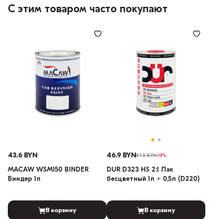
С этим товаром часто покупают
43.6 BYN
46.9 BYN
57.5 BYN
-18%
MACAW WSM150 BINDER
DUR D323 HS 2:1 Лак
Биндер 1л
бесцветный 1л + 0,5л (D220)
В корзину
В корзину