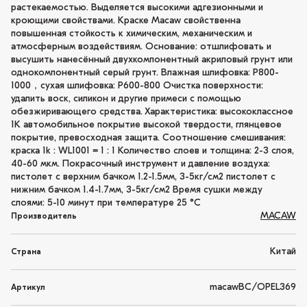
растекаемостью. Выделяется высокими адгезионными и
кроющими свойствами. Краске Macaw свойственна
повышенная стойкость к химическим, механическим и
атмосферным воздействиям. Основание: отшлифовать и
высушить нанесённый двухкомпонентный акриловый грунт или
однокомпонентный серый грунт. Влажная шлифовка: P800-
1000，сухая шлифовка: P600-800 Очистка поверхности:
удалить воск, силикон и другие примеси с помощью
обезжиривающего средства. Характеристика: высококлассное
1K автомобильное покрытие высокой твердости, глянцевое
покрытие, превосходная защита. Соотношение смешивания:
краска 1k : WL1001 = 1 : 1 Количество слоев и толщина: 2-3 слоя,
40-60 мкм. Покрасочный инструмент и давление воздуха:
пистолет с верхним бачком 1.2-1.5мм, 3-5кг/см2 пистолет с
нижним бачком 1.4-1.7мм, 3-5кг/см2 Время сушки между
слоями: 5-10 минут при температуре 25 °C
MACAW
Производитель
Китай
Страна
macawBC/OPEL369
Артикул