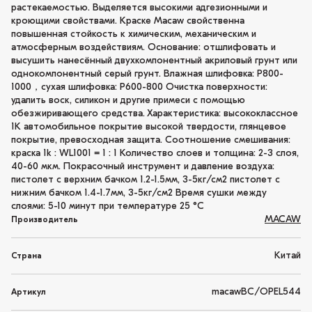
растекаемостью. Выделяется высокими адгезионными и
кроющими свойствами. Краске Macaw свойственна
повышенная стойкость к химическим, механическим и
атмосферным воздействиям. Основание: отшлифовать и
высушить нанесённый двухкомпонентный акриловый грунт или
однокомпонентный серый грунт. Влажная шлифовка: P800-
1000，сухая шлифовка: P600-800 Очистка поверхности:
удалить воск, силикон и другие примеси с помощью
обезжиривающего средства. Характеристика: высококлассное
1K автомобильное покрытие высокой твердости, глянцевое
покрытие, превосходная защита. Соотношение смешивания:
краска 1k : WL1001 = 1 : 1 Количество слоев и толщина: 2-3 слоя,
40-60 мкм. Покрасочный инструмент и давление воздуха:
пистолет с верхним бачком 1.2-1.5мм, 3-5кг/см2 пистолет с
нижним бачком 1.4-1.7мм, 3-5кг/см2 Время сушки между
слоями: 5-10 минут при температуре 25 °C
MACAW
Производитель
Китай
Страна
macawBC/OPEL544
Артикул