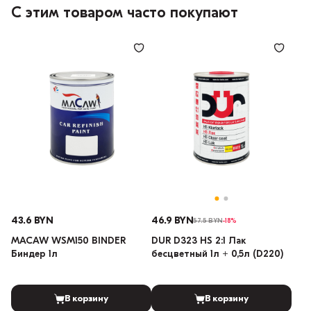
С этим товаром часто покупают
43.6 BYN
46.9 BYN
57.5 BYN
-18%
MACAW WSM150 BINDER
DUR D323 HS 2:1 Лак
Биндер 1л
бесцветный 1л + 0,5л (D220)
В корзину
В корзину