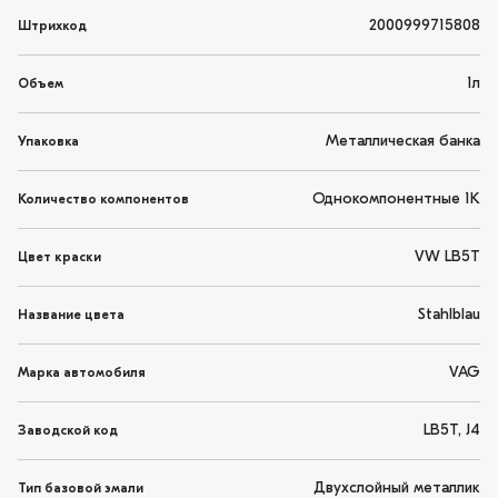
2000999715808
Штрихкод
1л
Объем
Металлическая банка
Упаковка
Однокомпонентные 1K
Количество компонентов
VW LB5T
Цвет краски
Stahlblau
Название цвета
VAG
Марка автомобиля
LB5T, J4
Заводской код
Двухслойный металлик
Тип базовой эмали