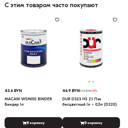
С этим товаром часто покупают
43.6 BYN
46.9 BYN
57.5 BYN
-18%
MACAW WSM150 BINDER
DUR D323 HS 2:1 Лак
Биндер 1л
бесцветный 1л + 0,5л (D220)
В корзину
В корзину