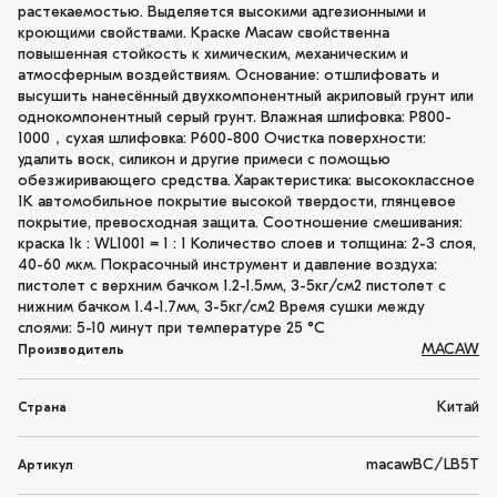
растекаемостью. Выделяется высокими адгезионными и
кроющими свойствами. Краске Macaw свойственна
повышенная стойкость к химическим, механическим и
атмосферным воздействиям. Основание: отшлифовать и
высушить нанесённый двухкомпонентный акриловый грунт или
однокомпонентный серый грунт. Влажная шлифовка: P800-
1000，сухая шлифовка: P600-800 Очистка поверхности:
удалить воск, силикон и другие примеси с помощью
обезжиривающего средства. Характеристика: высококлассное
1K автомобильное покрытие высокой твердости, глянцевое
покрытие, превосходная защита. Соотношение смешивания:
краска 1k : WL1001 = 1 : 1 Количество слоев и толщина: 2-3 слоя,
40-60 мкм. Покрасочный инструмент и давление воздуха:
пистолет с верхним бачком 1.2-1.5мм, 3-5кг/см2 пистолет с
нижним бачком 1.4-1.7мм, 3-5кг/см2 Время сушки между
слоями: 5-10 минут при температуре 25 °C
MACAW
Производитель
Китай
Страна
macawBC/LB5T
Артикул