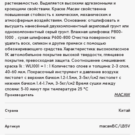
растекаемостью. Выделяется высокими адгезионными и
кроющими свойствами. Краске Macaw свойственна
повышенная стойкость к химическим, механическим и
атмосферным воздействиям. Основание: отшлифовать и
высушить нанесённый двухкомпонентный акриловый грунт или
однокомпонентный серый грунт. Влажная шлифовка: P800-
1000，сухая шлифовка: P600-800 Очистка поверхности:
удалить воск, силикон и другие примеси с помощью
обезжиривающего средства. Характеристика: высококлассное
1K автомобильное покрытие высокой твердости, глянцевое
покрытие, превосходная защита. Соотношение смешивания:
краска 1k : WL1001 = 1 : 1 Количество слоев и толщина: 2-3 слоя,
40-60 мкм. Покрасочный инструмент и давление воздуха:
пистолет с верхним бачком 1.2-1.5мм, 3-5кг/см2 пистолет с
нижним бачком 1.4-1.7мм, 3-5кг/см2 Время сушки между
слоями: 5-10 минут при температуре 25 °C
MACAW
Производитель
Китай
Страна
macawBC/LB5V
Артикул