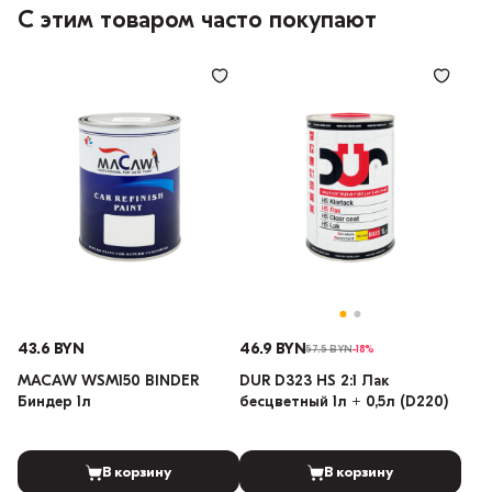
С этим товаром часто покупают
43.6 BYN
46.9 BYN
57.5 BYN
-18%
MACAW WSM150 BINDER
DUR D323 HS 2:1 Лак
Биндер 1л
бесцветный 1л + 0,5л (D220)
В корзину
В корзину