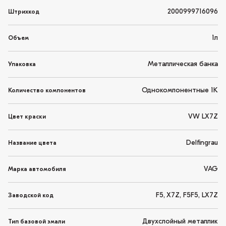
2000999716096
Штрихкод
1л
Объем
Металлическая банка
Упаковка
Однокомпонентные 1K
Количество компонентов
VW LX7Z
Цвет краски
Delfingrau
Название цвета
VAG
Марка автомобиля
F5, X7Z, F5F5, LX7Z
Заводской код
Двухслойный металлик
Тип базовой эмали