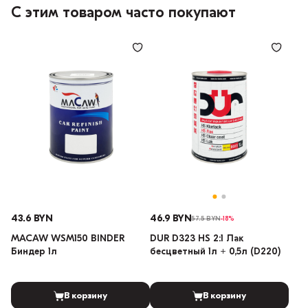
С этим товаром часто покупают
43.6 BYN
46.9 BYN
57.5 BYN
-18%
MACAW WSM150 BINDER
DUR D323 HS 2:1 Лак
Биндер 1л
бесцветный 1л + 0,5л (D220)
В корзину
В корзину