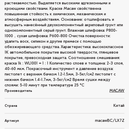
растекаемостью. Выделяется высокими адгезионными и
кроющими свойствами. Краске Macaw свойственна
повышенная стойкость к химическим, механическим и
атмосферным воздействиям. Основание: отшлифовать и
высушить нанесённый двухкомпонентный акриловый грунт или
однокомпонентный серый грунт. Влажная шлифовка: P800-
1000，сухая шлифовка: P600-800 Очистка поверхности:
удалить воск, силикон и другие примеси с помощью
обезжиривающего средства. Характеристика: высококлассное
1K автомобильное покрытие высокой твердости, глянцевое
покрытие, превосходная защита. Соотношение смешивания:
краска 1k : WL1001 = 1 : 1 Количество слоев и толщина: 2-3 слоя,
40-60 мкм. Покрасочный инструмент и давление воздуха:
пистолет с верхним бачком 1.2-1.5мм, 3-5кг/см2 пистолет с
нижним бачком 1.4-1.7мм, 3-5кг/см2 Время сушки между
слоями: 5-10 минут при температуре 25 °C
MACAW
Производитель
Китай
Страна
macawBC/LX7Z
Артикул