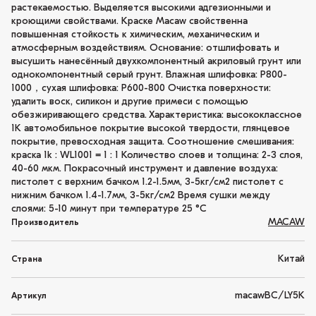
растекаемостью. Выделяется высокими адгезионными и
кроющими свойствами. Краске Macaw свойственна
повышенная стойкость к химическим, механическим и
атмосферным воздействиям. Основание: отшлифовать и
высушить нанесённый двухкомпонентный акриловый грунт или
однокомпонентный серый грунт. Влажная шлифовка: P800-
1000，сухая шлифовка: P600-800 Очистка поверхности:
удалить воск, силикон и другие примеси с помощью
обезжиривающего средства. Характеристика: высококлассное
1K автомобильное покрытие высокой твердости, глянцевое
покрытие, превосходная защита. Соотношение смешивания:
краска 1k : WL1001 = 1 : 1 Количество слоев и толщина: 2-3 слоя,
40-60 мкм. Покрасочный инструмент и давление воздуха:
пистолет с верхним бачком 1.2-1.5мм, 3-5кг/см2 пистолет с
нижним бачком 1.4-1.7мм, 3-5кг/см2 Время сушки между
слоями: 5-10 минут при температуре 25 °C
MACAW
Производитель
Китай
Страна
macawBC/LY5K
Артикул