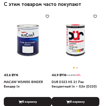
С этим товаром часто покупают
43.6 BYN
46.9 BYN
57.5 BYN
-18%
MACAW WSM150 BINDER
DUR D323 HS 2:1 Лак
Биндер 1л
бесцветный 1л + 0,5л (D220)
В корзину
В корзину