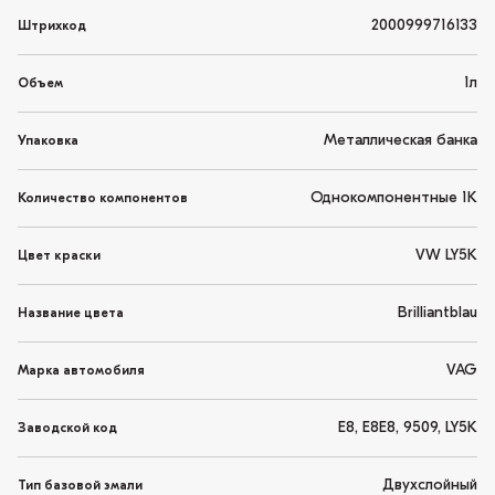
2000999716133
Штрихкод
1л
Объем
Металлическая банка
Упаковка
Однокомпонентные 1K
Количество компонентов
VW LY5K
Цвет краски
Brilliantblau
Название цвета
VAG
Марка автомобиля
E8, E8E8, 9509, LY5K
Заводской код
Двухслойный
Тип базовой эмали