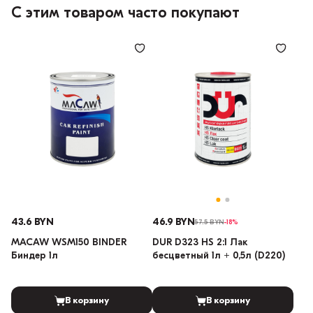
С этим товаром часто покупают
43.6 BYN
46.9 BYN
57.5 BYN
-18%
MACAW WSM150 BINDER
DUR D323 HS 2:1 Лак
Биндер 1л
бесцветный 1л + 0,5л (D220)
В корзину
В корзину