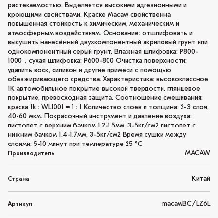
растекаемостью. Выделяется высокими адгезионными и
кроющими свойствами. Краске Macaw свойственна
повышенная стойкость к химическим, механическим и
атмосферным воздействиям. Основание: отшлифовать и
высушить нанесённый двухкомпонентный акриловый грунт или
однокомпонентный серый грунт. Влажная шлифовка: P800-
1000，сухая шлифовка: P600-800 Очистка поверхности:
удалить воск, силикон и другие примеси с помощью
обезжиривающего средства. Характеристика: высококлассное
1K автомобильное покрытие высокой твердости, глянцевое
покрытие, превосходная защита. Соотношение смешивания:
краска 1k : WL1001 = 1 : 1 Количество слоев и толщина: 2-3 слоя,
40-60 мкм. Покрасочный инструмент и давление воздуха:
пистолет с верхним бачком 1.2-1.5мм, 3-5кг/см2 пистолет с
нижним бачком 1.4-1.7мм, 3-5кг/см2 Время сушки между
слоями: 5-10 минут при температуре 25 °C
MACAW
Производитель
Китай
Страна
macawBC/LZ6L
Артикул