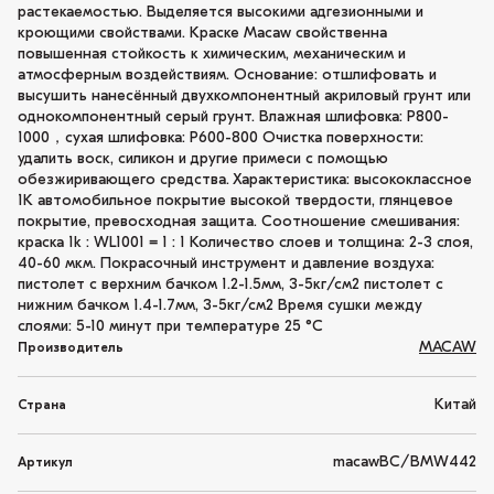
растекаемостью. Выделяется высокими адгезионными и
кроющими свойствами. Краске Macaw свойственна
повышенная стойкость к химическим, механическим и
атмосферным воздействиям. Основание: отшлифовать и
высушить нанесённый двухкомпонентный акриловый грунт или
однокомпонентный серый грунт. Влажная шлифовка: P800-
1000，сухая шлифовка: P600-800 Очистка поверхности:
удалить воск, силикон и другие примеси с помощью
обезжиривающего средства. Характеристика: высококлассное
1K автомобильное покрытие высокой твердости, глянцевое
покрытие, превосходная защита. Соотношение смешивания:
краска 1k : WL1001 = 1 : 1 Количество слоев и толщина: 2-3 слоя,
40-60 мкм. Покрасочный инструмент и давление воздуха:
пистолет с верхним бачком 1.2-1.5мм, 3-5кг/см2 пистолет с
нижним бачком 1.4-1.7мм, 3-5кг/см2 Время сушки между
слоями: 5-10 минут при температуре 25 °C
MACAW
Производитель
Китай
Страна
macawBC/BMW442
Артикул