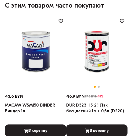
С этим товаром часто покупают
43.6 BYN
46.9 BYN
57.5 BYN
-18%
MACAW WSM150 BINDER
DUR D323 HS 2:1 Лак
Биндер 1л
бесцветный 1л + 0,5л (D220)
В корзину
В корзину