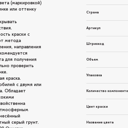
вета (маркировкой)
инке или оттенку
Страна
крывать
твия.
Артикул
ость краски с
от метода
Штрихкод
ления, направления
екомендуется
та для получения
Объем
льно проверить
чке.
Упаковка
я краска.
обилей с двумя или
а. Обладает
Количество компонент
сокими
свойственна
Цвет краски
 атмосферным
анесённый
ный серый грунт.
Название цвета