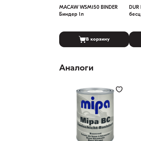
MACAW WSM150 BINDER
DUR 
Биндер 1л
бесц
В корзину
Аналоги