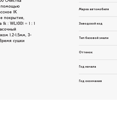
00 Очистка
 с помощью
Марка автомобиля
ссное 1K
е покрытие,
 : WL1001 = 1 : 1
Заводской код
расочный
ом 1.2-1.5мм, 3-
Тип базовой эмали
 Время сушки
Оттенок
Год начала
Год окончания