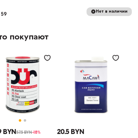
Нет в наличии
 59
то покупают
9 BYN
20.5 BYN
57.5 BYN
-18%