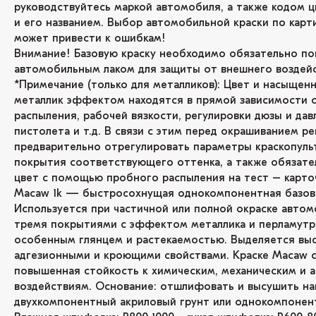
руководствуйтесь маркой автомобиля, а также кодом ц
и его названием. Выбор автомобильной краски по карт
может привести к ошибкам!
Внимание! Базовую краску необходимо обязательно по
автомобильным лаком для защиты от внешнего воздейс
*Примечание (только для металликов): Цвет и насыщенн
металлик эффектом находятся в прямой зависимости 
распыления, рабочей вязкости, регулировки дюзы и дав
пистолета и т.д. В связи с этим перед окрашиванием р
предварительно отрегулировать параметры краскопуль
покрытия соответствующего оттенка, а также обязате
цвет с помощью пробного распыления на тест – карто
Macaw 1k — быстросохнущая однокомпонентная базова
Используется при частичной или полной окраске автом
тремя покрытиями с эффектом металлика и перламутр
особенным глянцем и растекаемостью. Выделяется вы
адгезионными и кроющими свойствами. Краске Macaw 
повышенная стойкость к химическим, механическим и
воздействиям. Основание: отшлифовать и высушить н
двухкомпонентный акриловый грунт или однокомпонент