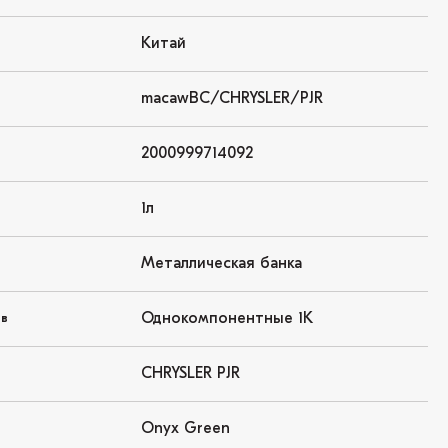
Китай
macawBC/CHRYSLER/PJR
2000999714092
1л
Металлическая банка
Однокомпонентные 1K
ов
CHRYSLER PJR
Onyx Green