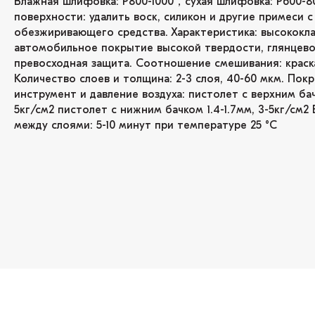
Влажная шлифовка: P800-1000，сухая шлифовка: P600-8
поверхности: удалить воск, силикон и другие примеси
обезжиривающего средства. Характеристика: высококла
автомобильное покрытие высокой твердости, глянцево
превосходная защита. Соотношение смешивания: краска 1k
Количество слоев и толщина: 2-3 слоя, 40-60 мкм. Пок
инструмент и давление воздуха: пистолет с верхним бачк
5кг/см2 пистолет с нижним бачком 1.4-1.7мм, 3-5кг/см2
между слоями: 5-10 минут при температуре 25 °C