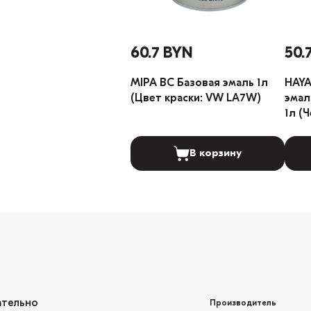
60.7 BYN
50.
MIPA BC Базовая эмаль 1л
HAYA
(Цвет краски: VW LA7W)
эмал
1л (
В корзину
ательно
Производитель