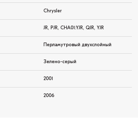
Chrysler
JR, PJR, CHA01:YJR, QJR, YJR
Перламутровый двухслойный
Зелено-серый
2001
2006