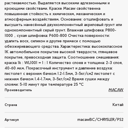
растекаемостью. Выделяется высокими адгезионными и
кроющими свойствами. Краске Macaw свойственна
повышенная стойкость к химическим, механическим и
атмосферным воздействиям. Основание: отшлифовать и
высушить нанесённый двухкомпонентный акриловый грунт или
однокомпонентный серый грунт. Влажная шлифовка: P800-
1000，сухая шлифовка: P600-800 Очистка поверхности:
удалить воск, силикон и другие примеси с помощью
обезжиривающего средства. Характеристика: высококлассное
1K автомобильное покрытие высокой твердости, глянцевое
покрытие, превосходная защита. Соотношение смешивания:
краска 1k : WL1001 = 1 : 1 Количество слоев и толщина: 2-3 слоя,
40-60 мкм. Покрасочный инструмент и давление воздуха:
пистолет с верхним бачком 1.2-1.5мм, 3-5кг/см2 пистолет с
нижним бачком 1.4-1.7мм, 3-5кг/см2 Время сушки между
слоями: 5-10 минут при температуре 25 °C
MACAW
Производитель
Китай
Страна
macawBC/CHRYSLER/PS2
Артикул