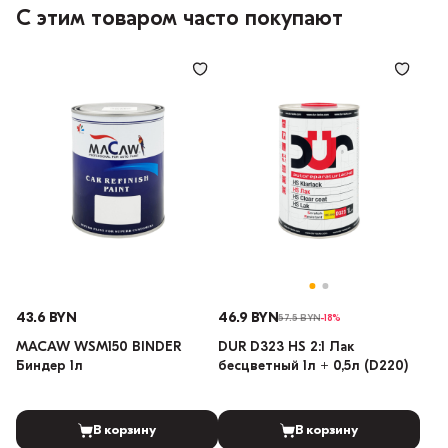
С этим товаром часто покупают
43.6 BYN
46.9 BYN
57.5 BYN
-18%
MACAW WSM150 BINDER
DUR D323 HS 2:1 Лак
Биндер 1л
бесцветный 1л + 0,5л (D220)
В корзину
В корзину