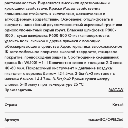
растекаемостью. Выделяется высокими адгезионными и
кроющими свойствами. Краске Macaw свойственна
повышенная стойкость к химическим, механическим и
атмосферным воздействиям. Основание: отшлифовать и
высушить нанесённый двухкомпонентный акриловый грунт или
однокомпонентный серый грунт. Влажная шлифовка: P800-
1000，сухая шлифовка: P600-800 Очистка поверхности:
удалить воск, силикон и другие примеси с помощью
обезжиривающего средства. Характеристика: высококлассное
1K автомобильное покрытие высокой твердости, глянцевое
покрытие, превосходная защита. Соотношение смешивания:
краска 1k : WL1001 = 1 : 1 Количество слоев и толщина: 2-3 слоя,
40-60 мкм. Покрасочный инструмент и давление воздуха:
пистолет с верхним бачком 1.2-1.5мм, 3-5кг/см2 пистолет с
нижним бачком 1.4-1.7мм, 3-5кг/см2 Время сушки между
слоями: 5-10 минут при температуре 25 °C
MACAW
Производитель
Китай
Страна
macawBC/OPEL266
Артикул