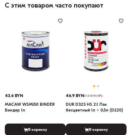
С этим товаром часто покупают
43.6 BYN
46.9 BYN
57.5 BYN
-18%
MACAW WSM150 BINDER
DUR D323 HS 2:1 Лак
Биндер 1л
бесцветный 1л + 0,5л (D220)
В корзину
В корзину