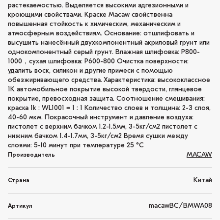
растекаемостью. Выделяется высокими адгезионными и
кроющими свойствами. Краске Macaw свойственна
повышенная стойкость к химическим, механическим и
атмосферным воздействиям. Основание: отшлифовать и
высушить нанесённый двухкомпонентный акриловый грунт или
однокомпонентный серый грунт. Влажная шлифовка: P800-
1000，сухая шлифовка: P600-800 Очистка поверхности:
удалить воск, силикон и другие примеси с помощью
обезжиривающего средства. Характеристика: высококлассное
1K автомобильное покрытие высокой твердости, глянцевое
покрытие, превосходная защита. Соотношение смешивания:
краска 1k : WL1001 = 1 : 1 Количество слоев и толщина: 2-3 слоя,
40-60 мкм. Покрасочный инструмент и давление воздуха:
пистолет с верхним бачком 1.2-1.5мм, 3-5кг/см2 пистолет с
нижним бачком 1.4-1.7мм, 3-5кг/см2 Время сушки между
слоями: 5-10 минут при температуре 25 °C
MACAW
Производитель
Китай
Страна
macawBC/BMWA08
Артикул