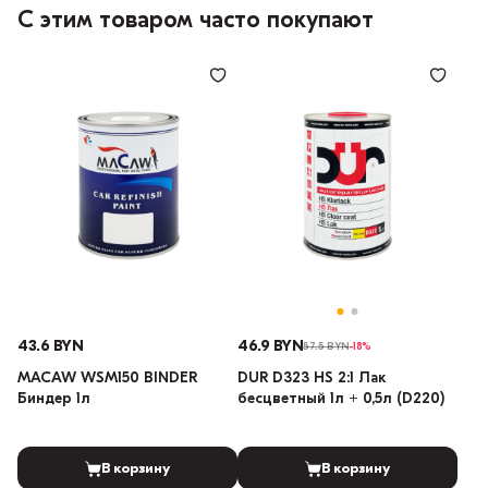
С этим товаром часто покупают
43.6 BYN
46.9 BYN
57.5 BYN
-18%
MACAW WSM150 BINDER
DUR D323 HS 2:1 Лак
Биндер 1л
бесцветный 1л + 0,5л (D220)
В корзину
В корзину