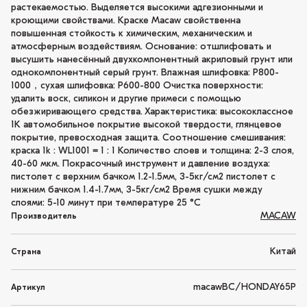
растекаемостью. Выделяется высокими адгезионными и
кроющими свойствами. Краске Macaw свойственна
повышенная стойкость к химическим, механическим и
атмосферным воздействиям. Основание: отшлифовать и
высушить нанесённый двухкомпонентный акриловый грунт или
однокомпонентный серый грунт. Влажная шлифовка: P800-
1000，сухая шлифовка: P600-800 Очистка поверхности:
удалить воск, силикон и другие примеси с помощью
обезжиривающего средства. Характеристика: высококлассное
1K автомобильное покрытие высокой твердости, глянцевое
покрытие, превосходная защита. Соотношение смешивания:
краска 1k : WL1001 = 1 : 1 Количество слоев и толщина: 2-3 слоя,
40-60 мкм. Покрасочный инструмент и давление воздуха:
пистолет с верхним бачком 1.2-1.5мм, 3-5кг/см2 пистолет с
нижним бачком 1.4-1.7мм, 3-5кг/см2 Время сушки между
слоями: 5-10 минут при температуре 25 °C
MACAW
Производитель
Китай
Страна
macawBC/HONDAY65P
Артикул