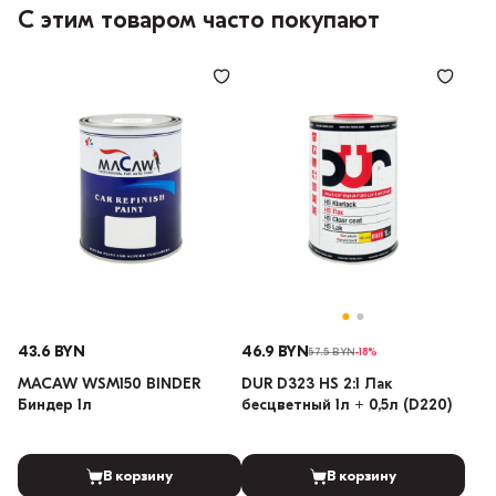
С этим товаром часто покупают
43.6 BYN
46.9 BYN
57.5 BYN
-18%
MACAW WSM150 BINDER
DUR D323 HS 2:1 Лак
Биндер 1л
бесцветный 1л + 0,5л (D220)
В корзину
В корзину