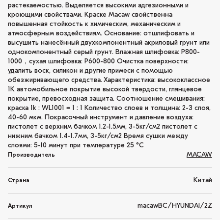
растекаемостью. Выделяется высокими адгезионными и
кроющими свойствами. Краске Macaw свойственна
повышенная стойкость к химическим, механическим и
атмосферным воздействиям. Основание: отшлифовать и
высушить нанесённый двухкомпонентный акриловый грунт или
однокомпонентный серый грунт. Влажная шлифовка: P800-
1000，сухая шлифовка: P600-800 Очистка поверхности:
удалить воск, силикон и другие примеси с помощью
обезжиривающего средства. Характеристика: высококлассное
1K автомобильное покрытие высокой твердости, глянцевое
покрытие, превосходная защита. Соотношение смешивания:
краска 1k : WL1001 = 1 : 1 Количество слоев и толщина: 2-3 слоя,
40-60 мкм. Покрасочный инструмент и давление воздуха:
пистолет с верхним бачком 1.2-1.5мм, 3-5кг/см2 пистолет с
нижним бачком 1.4-1.7мм, 3-5кг/см2 Время сушки между
слоями: 5-10 минут при температуре 25 °C
MACAW
Производитель
Китай
Страна
macawBC/HYUNDAI/2Z
Артикул