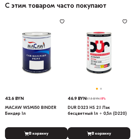
С этим товаром часто покупают
43.6 BYN
46.9 BYN
57.5 BYN
-18%
MACAW WSM150 BINDER
DUR D323 HS 2:1 Лак
Биндер 1л
бесцветный 1л + 0,5л (D220)
В корзину
В корзину