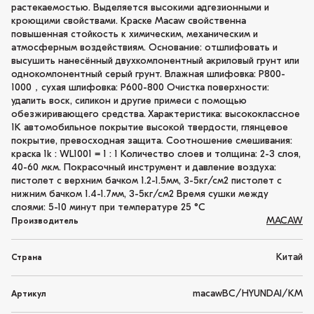
растекаемостью. Выделяется высокими адгезионными и
кроющими свойствами. Краске Macaw свойственна
повышенная стойкость к химическим, механическим и
атмосферным воздействиям. Основание: отшлифовать и
высушить нанесённый двухкомпонентный акриловый грунт или
однокомпонентный серый грунт. Влажная шлифовка: P800-
1000，сухая шлифовка: P600-800 Очистка поверхности:
удалить воск, силикон и другие примеси с помощью
обезжиривающего средства. Характеристика: высококлассное
1K автомобильное покрытие высокой твердости, глянцевое
покрытие, превосходная защита. Соотношение смешивания:
краска 1k : WL1001 = 1 : 1 Количество слоев и толщина: 2-3 слоя,
40-60 мкм. Покрасочный инструмент и давление воздуха:
пистолет с верхним бачком 1.2-1.5мм, 3-5кг/см2 пистолет с
нижним бачком 1.4-1.7мм, 3-5кг/см2 Время сушки между
слоями: 5-10 минут при температуре 25 °C
MACAW
Производитель
Китай
Страна
macawBC/HYUNDAI/KM
Артикул