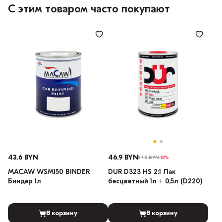
С этим товаром часто покупают
43.6 BYN
46.9 BYN
57.5 BYN
-18%
MACAW WSM150 BINDER
DUR D323 HS 2:1 Лак
Биндер 1л
бесцветный 1л + 0,5л (D220)
В корзину
В корзину