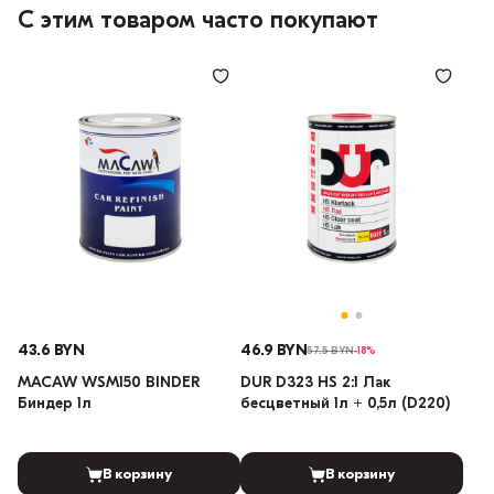
С этим товаром часто покупают
43.6 BYN
46.9 BYN
57.5 BYN
-18%
MACAW WSM150 BINDER
DUR D323 HS 2:1 Лак
Биндер 1л
бесцветный 1л + 0,5л (D220)
В корзину
В корзину