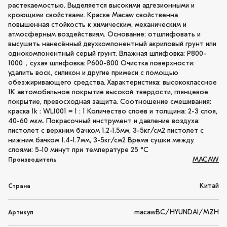
растекаемостью. Выделяется высокими адгезионными и
кроющими свойствами. Краске Macaw свойственна
повышенная стойкость к химическим, механическим и
атмосферным воздействиям. Основание: отшлифовать и
высушить нанесённый двухкомпонентный акриловый грунт или
однокомпонентный серый грунт. Влажная шлифовка: P800-
1000，сухая шлифовка: P600-800 Очистка поверхности:
удалить воск, силикон и другие примеси с помощью
обезжиривающего средства. Характеристика: высококлассное
1K автомобильное покрытие высокой твердости, глянцевое
покрытие, превосходная защита. Соотношение смешивания:
краска 1k : WL1001 = 1 : 1 Количество слоев и толщина: 2-3 слоя,
40-60 мкм. Покрасочный инструмент и давление воздуха:
пистолет с верхним бачком 1.2-1.5мм, 3-5кг/см2 пистолет с
нижним бачком 1.4-1.7мм, 3-5кг/см2 Время сушки между
слоями: 5-10 минут при температуре 25 °C
MACAW
Производитель
Китай
Страна
macawBC/HYUNDAI/MZH
Артикул