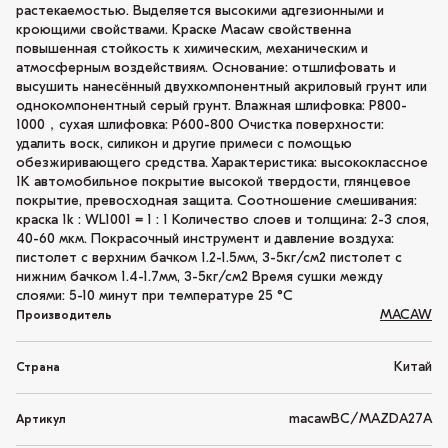
растекаемостью. Выделяется высокими адгезионными и
кроющими свойствами. Краске Macaw свойственна
повышенная стойкость к химическим, механическим и
атмосферным воздействиям. Основание: отшлифовать и
высушить нанесённый двухкомпонентный акриловый грунт или
однокомпонентный серый грунт. Влажная шлифовка: P800-
1000，сухая шлифовка: P600-800 Очистка поверхности:
удалить воск, силикон и другие примеси с помощью
обезжиривающего средства. Характеристика: высококлассное
1K автомобильное покрытие высокой твердости, глянцевое
покрытие, превосходная защита. Соотношение смешивания:
краска 1k : WL1001 = 1 : 1 Количество слоев и толщина: 2-3 слоя,
40-60 мкм. Покрасочный инструмент и давление воздуха:
пистолет с верхним бачком 1.2-1.5мм, 3-5кг/см2 пистолет с
нижним бачком 1.4-1.7мм, 3-5кг/см2 Время сушки между
слоями: 5-10 минут при температуре 25 °C
MACAW
Производитель
Китай
Страна
macawBC/MAZDA27A
Артикул