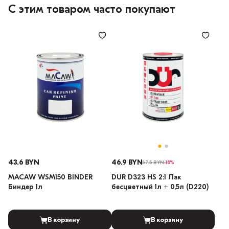
С этим товаром часто покупают
43.6 BYN
46.9 BYN
57.5 BYN
-18%
MACAW WSM150 BINDER
DUR D323 HS 2:1 Лак
Биндер 1л
бесцветный 1л + 0,5л (D220)
В корзину
В корзину