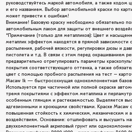
руководствуйтесь маркой автомобиля, а также кодом ц
и его названием. Выбор автомобильной краски по карт
может привести к ошибкам!
Внимание! Базовую краску необходимо обязательно по
автомобильным лаком для защиты от внешнего воздейс
*Примечание (только для металликов): Цвет и насыщенн
металлик эффектом находятся в прямой зависимости 
распыления, рабочей вязкости, регулировки дюзы и дав
пистолета и т.д. В связи с этим перед окрашиванием р
предварительно отрегулировать параметры краскопуль
покрытия соответствующего оттенка, а также обязате
цвет с помощью пробного распыления на тест – карто
Macaw 1k — быстросохнущая однокомпонентная базова
Используется при частичной или полной окраске автом
тремя покрытиями с эффектом металлика и перламутр
особенным глянцем и растекаемостью. Выделяется вы
адгезионными и кроющими свойствами. Краске Macaw 
повышенная стойкость к химическим, механическим и
воздействиям. Основание: отшлифовать и высушить н
двухкомпонентный акриловый грунт или однокомпонент