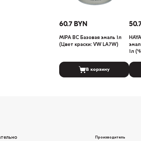
60.7 BYN
50.
MIPA BC Базовая эмаль 1л
HAYA
(Цвет краски: VW LA7W)
эмал
1л (
В корзину
ательно
Производитель