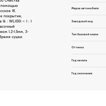
00 Очистка
 с помощью
Марка автомобиля
ссное 1K
е покрытие,
 : WL1001 = 1 : 1
Заводской код
расочный
ом 1.2-1.5мм, 3-
Тип базовой эмали
 Время сушки
Оттенок
Год начала
Год окончания