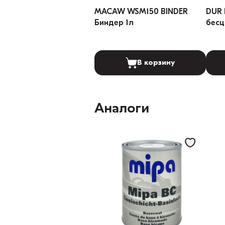
MACAW WSM150 BINDER
DUR 
Биндер 1л
бесц
В корзину
Аналоги