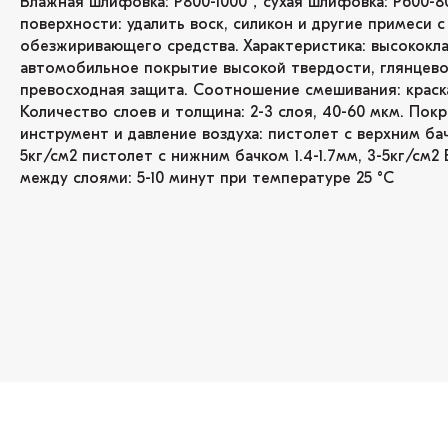
Влажная шлифовка: P800-1000，сухая шлифовка: P600-8
поверхности: удалить воск, силикон и другие примеси
обезжиривающего средства. Характеристика: высококла
автомобильное покрытие высокой твердости, глянцево
превосходная защита. Соотношение смешивания: краска 1k
Количество слоев и толщина: 2-3 слоя, 40-60 мкм. Пок
инструмент и давление воздуха: пистолет с верхним бачк
5кг/см2 пистолет с нижним бачком 1.4-1.7мм, 3-5кг/см2
между слоями: 5-10 минут при температуре 25 °C