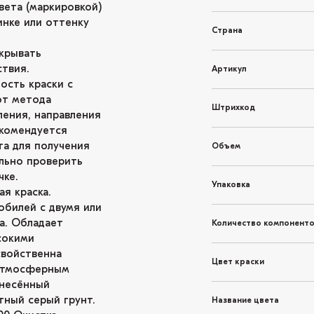
вета (маркировкой)
инке или оттенку
Страна
крывать
твия.
Артикул
ость краски с
от метода
Штрихкод
ления, направления
екомендуется
та для получения
Объем
льно проверить
чке.
Упаковка
я краска.
обилей с двумя или
а. Обладает
Количество компонент
сокими
свойственна
Цвет краски
 атмосферным
анесённый
ный серый грунт.
Название цвета