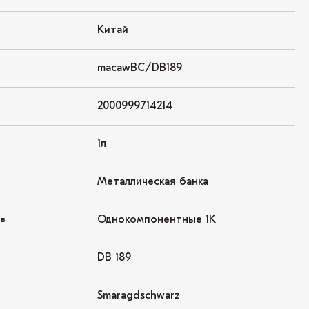
Китай
macawBC/DB189
2000999714214
1л
Металлическая банка
Однокомпонентные 1K
ов
DB 189
Smaragdschwarz