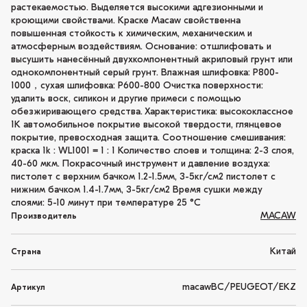
растекаемостью. Выделяется высокими адгезионными и
кроющими свойствами. Краске Macaw свойственна
повышенная стойкость к химическим, механическим и
атмосферным воздействиям. Основание: отшлифовать и
высушить нанесённый двухкомпонентный акриловый грунт или
однокомпонентный серый грунт. Влажная шлифовка: P800-
1000，сухая шлифовка: P600-800 Очистка поверхности:
удалить воск, силикон и другие примеси с помощью
обезжиривающего средства. Характеристика: высококлассное
1K автомобильное покрытие высокой твердости, глянцевое
покрытие, превосходная защита. Соотношение смешивания:
краска 1k : WL1001 = 1 : 1 Количество слоев и толщина: 2-3 слоя,
40-60 мкм. Покрасочный инструмент и давление воздуха:
пистолет с верхним бачком 1.2-1.5мм, 3-5кг/см2 пистолет с
нижним бачком 1.4-1.7мм, 3-5кг/см2 Время сушки между
слоями: 5-10 минут при температуре 25 °C
MACAW
Производитель
Китай
Страна
macawBC/PEUGEOT/EKZ
Артикул