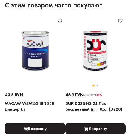
С этим товаром часто покупают
43.6 BYN
46.9 BYN
57.5 BYN
-18%
MACAW WSM150 BINDER
DUR D323 HS 2:1 Лак
Биндер 1л
бесцветный 1л + 0,5л (D220)
В корзину
В корзину