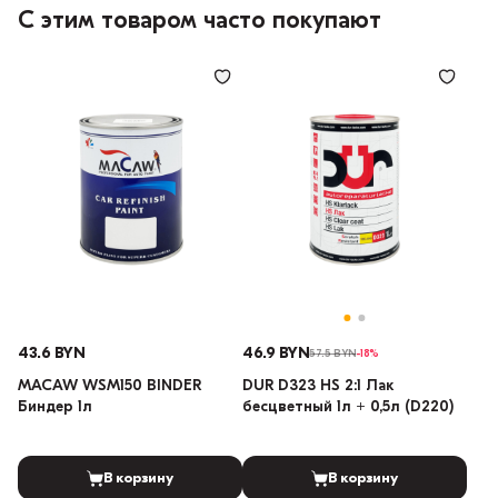
С этим товаром часто покупают
43.6 BYN
46.9 BYN
57.5 BYN
-18%
MACAW WSM150 BINDER
DUR D323 HS 2:1 Лак
Биндер 1л
бесцветный 1л + 0,5л (D220)
В корзину
В корзину