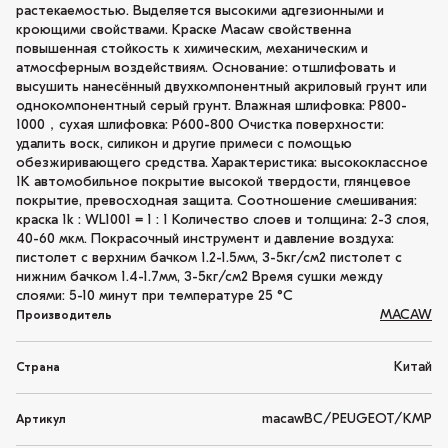
растекаемостью. Выделяется высокими адгезионными и
кроющими свойствами. Краске Macaw свойственна
повышенная стойкость к химическим, механическим и
атмосферным воздействиям. Основание: отшлифовать и
высушить нанесённый двухкомпонентный акриловый грунт или
однокомпонентный серый грунт. Влажная шлифовка: P800-
1000，сухая шлифовка: P600-800 Очистка поверхности:
удалить воск, силикон и другие примеси с помощью
обезжиривающего средства. Характеристика: высококлассное
1K автомобильное покрытие высокой твердости, глянцевое
покрытие, превосходная защита. Соотношение смешивания:
краска 1k : WL1001 = 1 : 1 Количество слоев и толщина: 2-3 слоя,
40-60 мкм. Покрасочный инструмент и давление воздуха:
пистолет с верхним бачком 1.2-1.5мм, 3-5кг/см2 пистолет с
нижним бачком 1.4-1.7мм, 3-5кг/см2 Время сушки между
слоями: 5-10 минут при температуре 25 °C
MACAW
Производитель
Китай
Страна
macawBC/PEUGEOT/KMP
Артикул