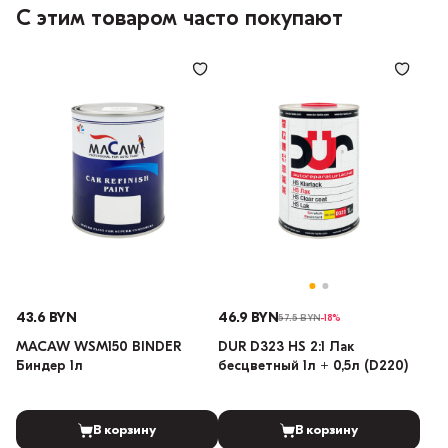
С этим товаром часто покупают
43.6 BYN
46.9 BYN
57.5 BYN
-18%
MACAW WSM150 BINDER
DUR D323 HS 2:1 Лак
Биндер 1л
бесцветный 1л + 0,5л (D220)
В корзину
В корзину