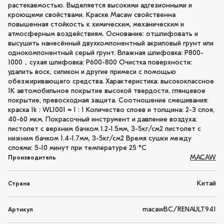
растекаемостью. Выделяется высокими адгезионными и
кроющими свойствами. Краске Macaw свойственна
повышенная стойкость к химическим, механическим и
атмосферным воздействиям. Основание: отшлифовать и
высушить нанесённый двухкомпонентный акриловый грунт или
однокомпонентный серый грунт. Влажная шлифовка: P800-
1000，сухая шлифовка: P600-800 Очистка поверхности:
удалить воск, силикон и другие примеси с помощью
обезжиривающего средства. Характеристика: высококлассное
1K автомобильное покрытие высокой твердости, глянцевое
покрытие, превосходная защита. Соотношение смешивания:
краска 1k : WL1001 = 1 : 1 Количество слоев и толщина: 2-3 слоя,
40-60 мкм. Покрасочный инструмент и давление воздуха:
пистолет с верхним бачком 1.2-1.5мм, 3-5кг/см2 пистолет с
нижним бачком 1.4-1.7мм, 3-5кг/см2 Время сушки между
слоями: 5-10 минут при температуре 25 °C
MACAW
Производитель
Китай
Страна
macawBC/RENAULT941
Артикул