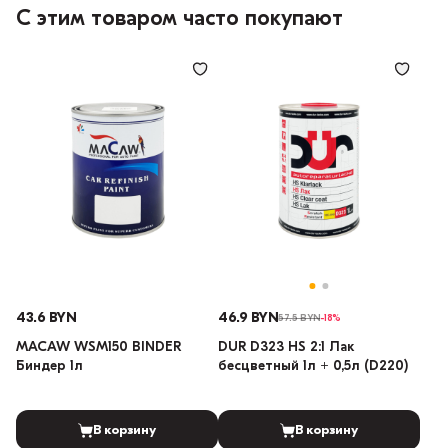
С этим товаром часто покупают
43.6 BYN
46.9 BYN
57.5 BYN
-18%
MACAW WSM150 BINDER
DUR D323 HS 2:1 Лак
Биндер 1л
бесцветный 1л + 0,5л (D220)
В корзину
В корзину