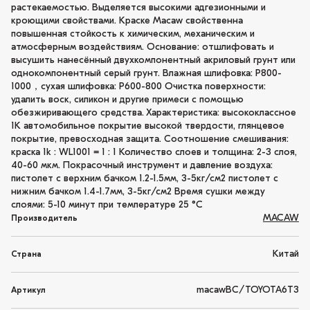
растекаемостью. Выделяется высокими адгезионными и
кроющими свойствами. Краске Macaw свойственна
повышенная стойкость к химическим, механическим и
атмосферным воздействиям. Основание: отшлифовать и
высушить нанесённый двухкомпонентный акриловый грунт или
однокомпонентный серый грунт. Влажная шлифовка: P800-
1000，сухая шлифовка: P600-800 Очистка поверхности:
удалить воск, силикон и другие примеси с помощью
обезжиривающего средства. Характеристика: высококлассное
1K автомобильное покрытие высокой твердости, глянцевое
покрытие, превосходная защита. Соотношение смешивания:
краска 1k : WL1001 = 1 : 1 Количество слоев и толщина: 2-3 слоя,
40-60 мкм. Покрасочный инструмент и давление воздуха:
пистолет с верхним бачком 1.2-1.5мм, 3-5кг/см2 пистолет с
нижним бачком 1.4-1.7мм, 3-5кг/см2 Время сушки между
слоями: 5-10 минут при температуре 25 °C
MACAW
Производитель
Китай
Страна
macawBC/TOYOTA6T3
Артикул