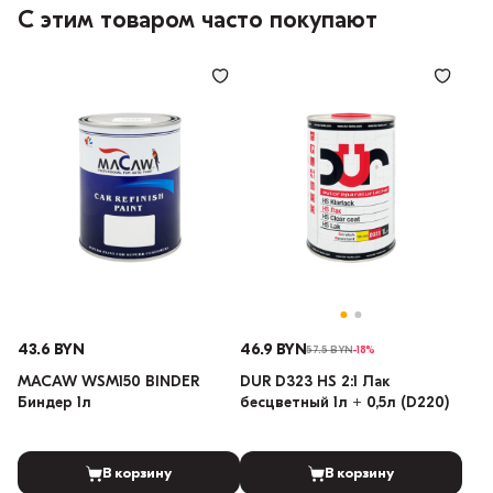
С этим товаром часто покупают
43.6 BYN
46.9 BYN
57.5 BYN
-18%
MACAW WSM150 BINDER
DUR D323 HS 2:1 Лак
Биндер 1л
бесцветный 1л + 0,5л (D220)
В корзину
В корзину