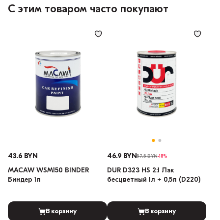
С этим товаром часто покупают
43.6 BYN
46.9 BYN
57.5 BYN
-18%
MACAW WSM150 BINDER
DUR D323 HS 2:1 Лак
Биндер 1л
бесцветный 1л + 0,5л (D220)
В корзину
В корзину