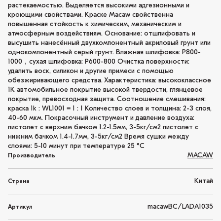
растекаемостью. Выделяется высокими адгезионными и
кроющими свойствами. Краске Macaw свойственна
повышенная стойкость к химическим, механическим и
атмосферным воздействиям. Основание: отшлифовать и
высушить нанесённый двухкомпонентный акриловый грунт или
однокомпонентный серый грунт. Влажная шлифовка: P800-
1000，сухая шлифовка: P600-800 Очистка поверхности:
удалить воск, силикон и другие примеси с помощью
обезжиривающего средства. Характеристика: высококлассное
1K автомобильное покрытие высокой твердости, глянцевое
покрытие, превосходная защита. Соотношение смешивания:
краска 1k : WL1001 = 1 : 1 Количество слоев и толщина: 2-3 слоя,
40-60 мкм. Покрасочный инструмент и давление воздуха:
пистолет с верхним бачком 1.2-1.5мм, 3-5кг/см2 пистолет с
нижним бачком 1.4-1.7мм, 3-5кг/см2 Время сушки между
слоями: 5-10 минут при температуре 25 °C
MACAW
Производитель
Китай
Страна
macawBC/LADA1035
Артикул