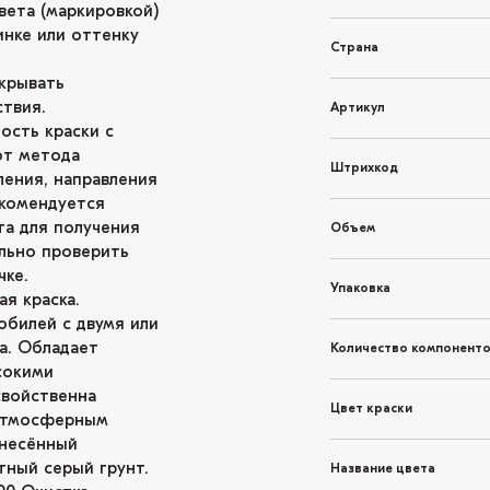
вета (маркировкой)
инке или оттенку
Страна
крывать
твия.
Артикул
ость краски с
от метода
Штрихкод
ления, направления
екомендуется
та для получения
Объем
льно проверить
чке.
Упаковка
я краска.
обилей с двумя или
а. Обладает
Количество компонент
сокими
свойственна
Цвет краски
 атмосферным
анесённый
ный серый грунт.
Название цвета