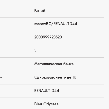
Китай
macawBC/RENAULTD44
2000999723520
1л
Металлическая банка
Однокомпонентные 1K
ов
RENAULT D44
Bleu Odyssee