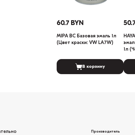
60.7 BYN
50.
MIPA BC Базовая эмаль 1л
HAYA
(Цвет краски: VW LA7W)
эмал
1л (
В корзину
ательно
Производитель