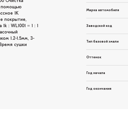
00 Очистка
 с помощью
Марка автомобиля
ссное 1K
е покрытие,
 : WL1001 = 1 : 1
Заводской код
расочный
ом 1.2-1.5мм, 3-
Тип базовой эмали
 Время сушки
Оттенок
Год начала
Год окончания