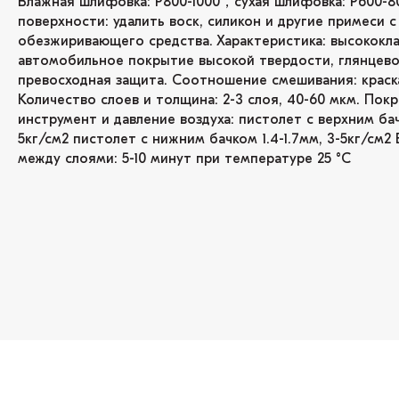
Влажная шлифовка: P800-1000，сухая шлифовка: P600-8
поверхности: удалить воск, силикон и другие примеси
обезжиривающего средства. Характеристика: высококла
автомобильное покрытие высокой твердости, глянцево
превосходная защита. Соотношение смешивания: краска 1k
Количество слоев и толщина: 2-3 слоя, 40-60 мкм. Пок
инструмент и давление воздуха: пистолет с верхним бачк
5кг/см2 пистолет с нижним бачком 1.4-1.7мм, 3-5кг/см2
между слоями: 5-10 минут при температуре 25 °C