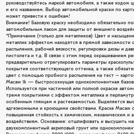
руководствуйтесь маркой автомобиля, а также кодом ц
и его названием. Выбор автомобильной краски по карт
может привести к ошибкам!
Внимание! Базовую краску необходимо обязательно по
автомобильным лаком для защиты от внешнего воздейс
*Примечание (только для металликов): Цвет и насыщенн
металлик эффектом находятся в прямой зависимости 
распыления, рабочей вязкости, регулировки дюзы и дав
пистолета и т.д. В связи с этим перед окрашиванием р
предварительно отрегулировать параметры краскопуль
покрытия соответствующего оттенка, а также обязате
цвет с помощью пробного распыления на тест – карто
Macaw 1k — быстросохнущая однокомпонентная базова
Используется при частичной или полной окраске автом
тремя покрытиями с эффектом металлика и перламутр
особенным глянцем и растекаемостью. Выделяется вы
адгезионными и кроющими свойствами. Краске Macaw 
повышенная стойкость к химическим, механическим и
воздействиям. Основание: отшлифовать и высушить н
двухкомпонентный акриловый грунт или однокомпонент