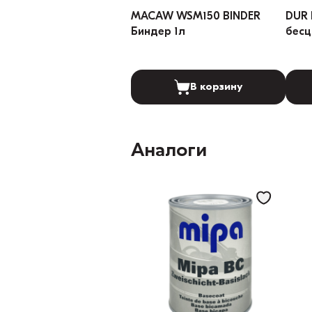
MACAW WSM150 BINDER
DUR 
Биндер 1л
бесц
В корзину
Аналоги