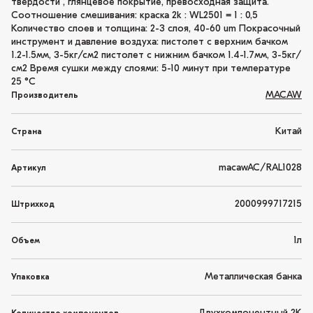
твердости , глянцевое покрытие, превосходная защита.
Соотношение смешивания: краска 2k : WL2501 = 1 : 0,5
Количество слоев и толщина: 2-3 слоя, 40-60 um Покрасочный
инструмент и давление воздуха: пистолет с верхним бачком
1.2-1.5мм, 3-5кг/см2 пистолет с нижним бачком 1.4-1.7мм, 3-5кг/
см2 Время сушки между слоями: 5-10 минут при температуре
25 °C
MACAW
Производитель
Китай
Страна
macawAC/RAL1028
Артикул
2000999717215
Штрихкод
1л
Объем
Металлическая банка
Упаковка