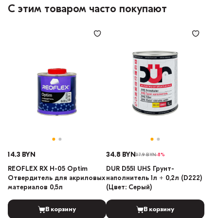
С этим товаром часто покупают
14.3 BYN
34.8 BYN
37.9 BYN
-8%
REOFLEX RX H-05 Optim
DUR D551 UHS Грунт-
Отвердитель для акриловых
наполнитель 1л + 0,2л (D222)
материалов 0,5л
(Цвет: Серый)
В корзину
В корзину