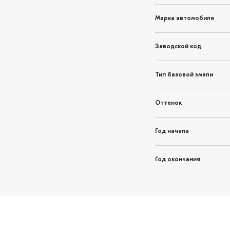
Марка автомобиля
Заводской код
Тип базовой эмали
Оттенок
Год начала
Год окончания