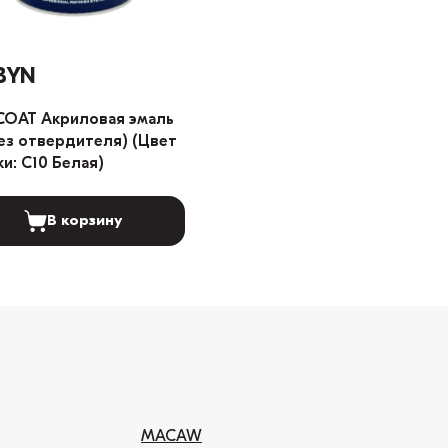
BYN
COAT Акриловая эмаль
без отвердителя) (Цвет
ки: C10 Белая)
В корзину
MACAW