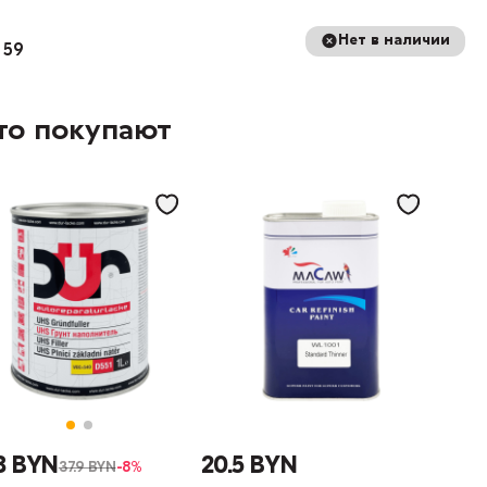
Нет в наличии
 59
то покупают
8 BYN
20.5 BYN
37.9 BYN
-8%