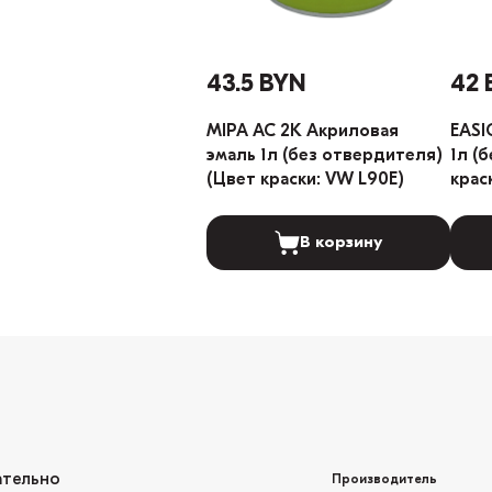
43.5 BYN
42 
MIPA AC 2K Акриловая
EASI
эмаль 1л (без отвердителя)
1л (
(Цвет краски: VW L90E)
крас
В корзину
ательно
Производитель