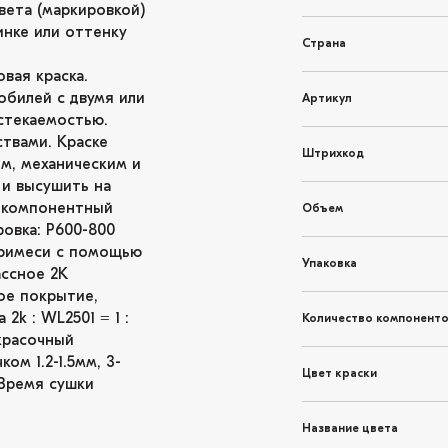
вета (маркировкой)
инке или оттенку
Страна
вая краска.
обилей с двумя или
Артикул
стекаемостью.
твами. Краске
Штрихкод
м, механическим и
и высушить на
окомпонентный
Объем
овка: P600-800
 примеси с помощью
Упаковка
ассное 2K
ое покрытие,
k : WL2501 = 1 :
Количество компонент
окрасочный
ом 1.2-1.5мм, 3-
Цвет краски
 Время сушки
Название цвета