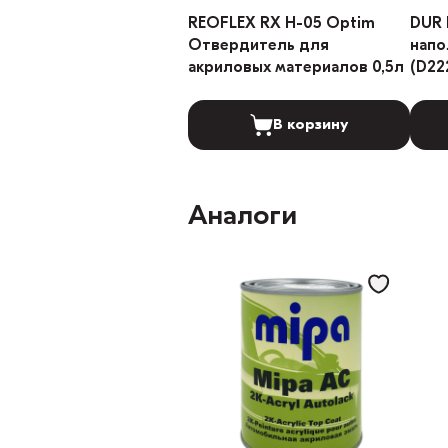
REOFLEX RX H-05 Optim
DUR 
Отвердитель для
напо
акриловых материалов 0,5л
(D22
В корзину
Аналоги