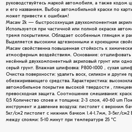
руководствуйтесь маркой автомобиля, а также кодом ц
и его названием. Выбор автомобильной краски по карт
может привести к ошибкам!
Macaw 2k — быстросохнущая двухкомпонентная акрило
Используется при частичной или полной окраске автом
тремя покрытиями. Обладает особенным глянцем и ра
Выделяется высокими адгезионными и кроющими свойс
Macaw свойственна повышенная стойкость к химически
атмосферным воздействиям. Основание: отшлифовать 
несённый двухкомпонентный акриловый грунт или одн
серый грунт. Влажная шлифовка: P800-1000，сухая шлиф
Очистка поверхности: удалить воск, силикон и другие
обезжиривающего средства. Характеристика: высококл
автомобильное покрытие высокой твердости , глянцев
превосходная защита. Соотношение смешивания: краска 2
0,5 Количество слоев и толщина: 2-3 слоя, 40-60 um П
инструмент и давление воздуха: пистолет с верхним бачк
5кг/см2 пистолет с нижним бачком 1.4-1.7мм, 3-5кг/см2
между слоями: 5-10 минут при температуре 25 °C