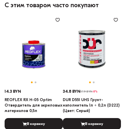
С этим товаром часто покупают
14.3 BYN
34.8 BYN
37.9 BYN
-8%
REOFLEX RX H-05 Optim
DUR D551 UHS Грунт-
Отвердитель для акриловых
наполнитель 1л + 0,2л (D222)
материалов 0,5л
(Цвет: Серый)
В корзину
В корзину