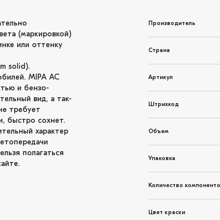
ательно
Производитель
вета (маркировкой)
инке или оттенку
Страна
 solid).
обилей. MIPA AC
Артикул
тью и бензо-
ельный вид, а так-
Штрихкод
не требует
и, быстро сохнет.
ительный характер
Объем
ветопередачи
ельзя полагаться
Упаковка
айте.
Количество компонент
Цвет краски