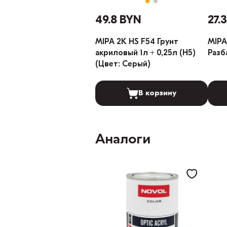
49.8 BYN
27.
MIPA 2K HS F54 Грунт
MIPA
акриловый 1л + 0,25л (H5)
Разб
(Цвет: Серый)
В корзину
Аналоги