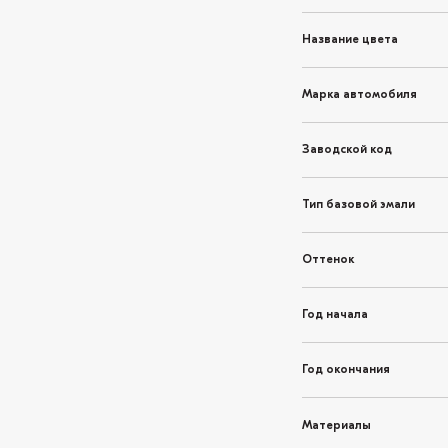
Название цвета
Марка автомобиля
Заводской код
Тип базовой эмали
Оттенок
Год начала
Год окончания
Материалы