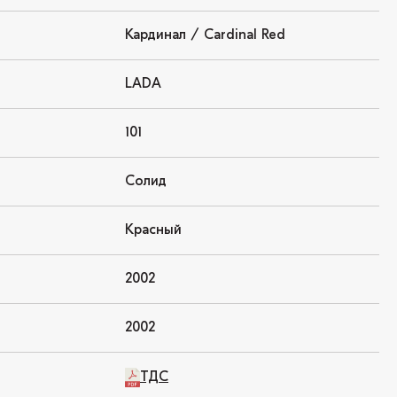
Кардинал / Cardinal Red
LADA
101
Солид
Красный
2002
2002
ТДС