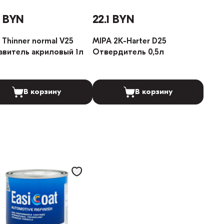
3 BYN
22.1 BYN
 Thinner normal V25
MIPA 2K-Harter D25
авитель акриловый 1л
Отвердитель 0,5л
В корзину
В корзину