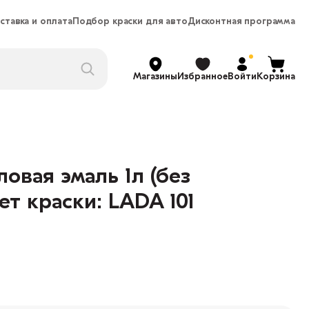
ставка и оплата
Подбор краски для авто
Дисконтная программа
Магазины
Избранное
Войти
Корзина
овая эмаль 1л (без
ет краски: LADA 101