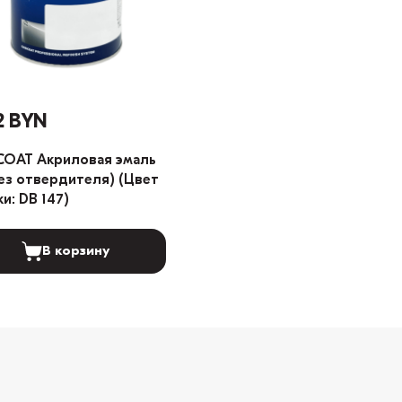
2 BYN
COAT Акриловая эмаль
без отвердителя) (Цвет
ки: DB 147)
В корзину