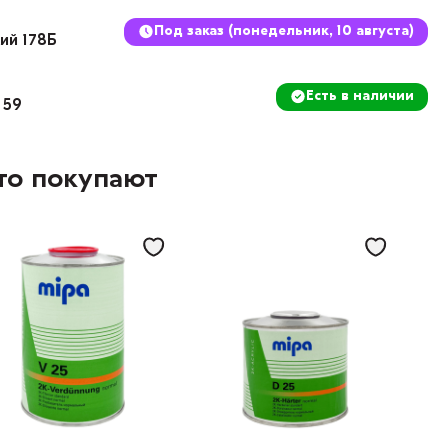
Под заказ (понедельник, 10 августа)
кий 178Б
Есть в наличии
 59
то покупают