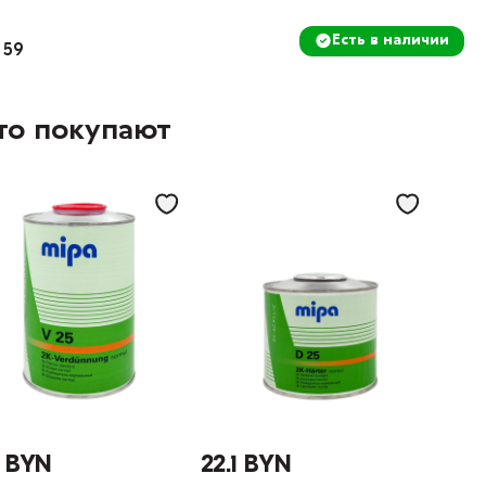
Есть в наличии
 59
то покупают
3 BYN
22.1 BYN