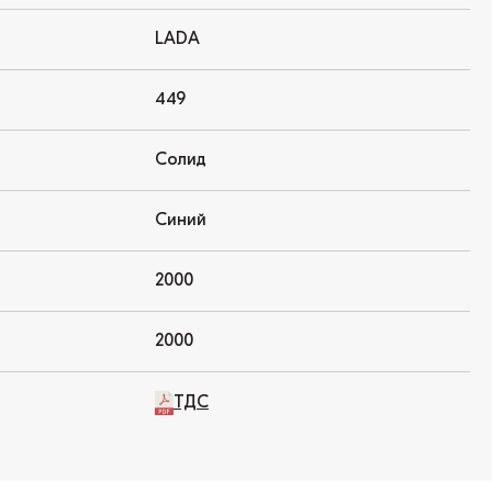
LADA
449
Солид
Синий
2000
2000
ТДС