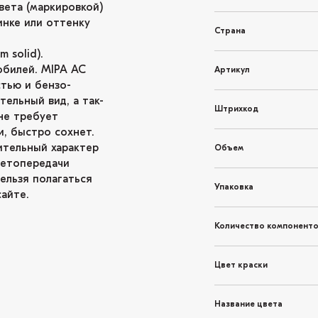
вета (маркировкой)
инке или оттенку
Страна
 solid).
обилей. MIPA AC
Артикул
тью и бензо-
ельный вид, а так-
Штрихкод
не требует
и, быстро сохнет.
ительный характер
Объем
ветопередачи
ельзя полагаться
Упаковка
айте.
Количество компонент
Цвет краски
Название цвета