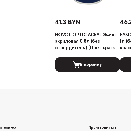
41.3 BYN
46.
NOVOL OPTIC ACRYL Эмаль
EASI
акриловая 0,8л (без
1л (
отвердителя) (Цвет краски:
крас
LADA 101 Белый)
В корзину
ательно
Производитель