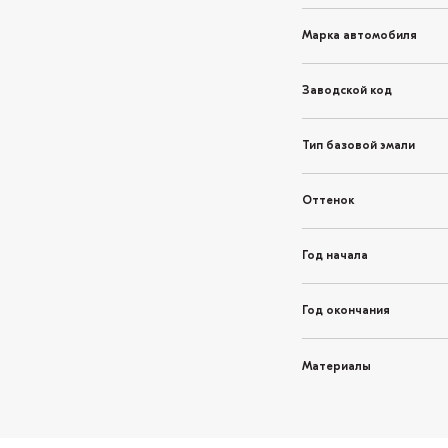
Марка автомобиля
Заводской код
Тип базовой эмали
Оттенок
Год начала
Год окончания
Материалы