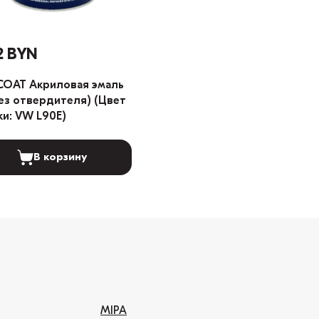
2 BYN
COAT Акриловая эмаль
без отвердителя) (Цвет
ки: VW L90E)
В корзину
MIPA