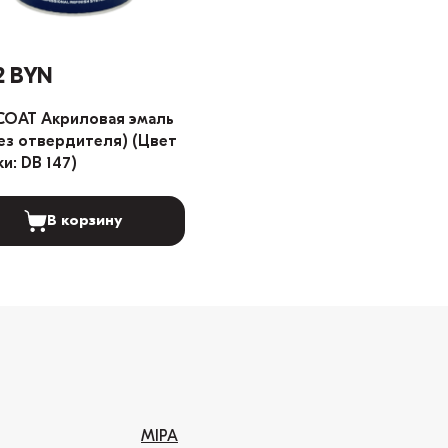
2 BYN
COAT Акриловая эмаль
без отвердителя) (Цвет
ки: DB 147)
В корзину
MIPA