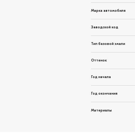
Марка автомобиля
Заводской код
Тип базовой эмали
Оттенок
Год начала
Год окончания
Материалы