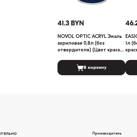
41.3 BYN
46.
NOVOL OPTIC ACRYL Эмаль
EASI
акриловая 0,8л (без
1л (
отвердителя) (Цвет краски:
крас
LADA 101 Белый)
В корзину
ательно
Производитель