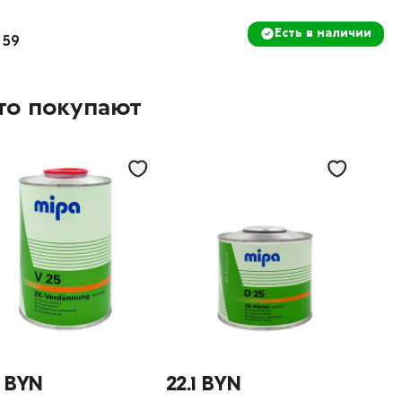
Есть в наличии
 59
то покупают
3 BYN
22.1 BYN