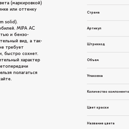
вета (маркировкой)
инке или оттенку
Страна
 solid).
обилей. MIPA AC
Артикул
тью и бензо-
ельный вид, а так-
Штрихкод
не требует
и, быстро сохнет.
ительный характер
Объем
ветопередачи
ельзя полагаться
Упаковка
айте.
Количество компонент
Цвет краски
Название цвета