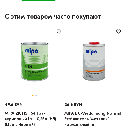
С этим товаром часто покупают
49.6 BYN
26.6 BYN
MIPA 2K HS F54 Грунт
MIPA BC-Verdünnung Normal
акриловый 1л + 0,25л (H5)
Разбавитель "металик"
(Цвет: Чёрный)
нормальный 1л