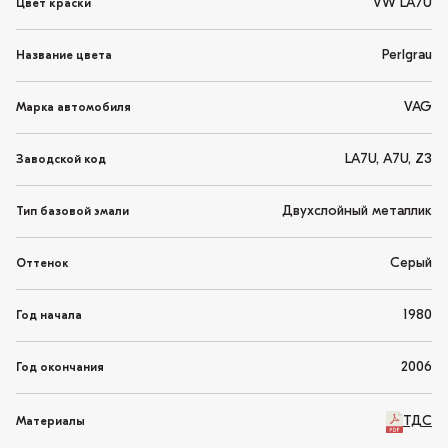
VW LA7U
Цвет краски
Perlgrau
Название цвета
VAG
Марка автомобиля
LA7U, A7U, Z3
Заводской код
Двухслойный металлик
Тип базовой эмали
Серый
Оттенок
1980
Год начала
2006
Год окончания
ТДС
Материалы