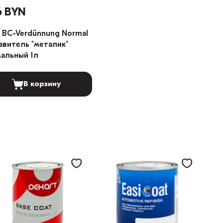
6 BYN
 BC-Verdünnung Normal
авитель "металик"
альный 1л
В корзину