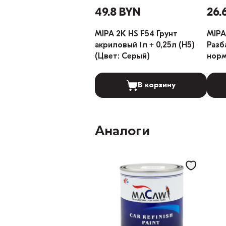
49.8 BYN
26.
MIPA 2K HS F54 Грунт
MIPA
акриловый 1л + 0,25л (H5)
Разб
(Цвет: Серый)
норм
В корзину
Аналоги