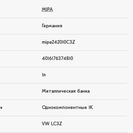
MIPA
Германия
mipa242010C3Z
4016176374810
1л
Металлическая банка
Однокомпонентные 1K
ов
VW LC3Z