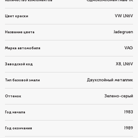
Однокомпонентные 1K
Количество компонентов
VW LN6V
Цвет краски
Jadegruen
Название цвета
VAG
Марка автомобиля
X8, LN6V
Заводской код
Двухслойный металлик
Тип базовой эмали
Зелено-серый
Оттенок
1983
Год начала
1989
Год окончания