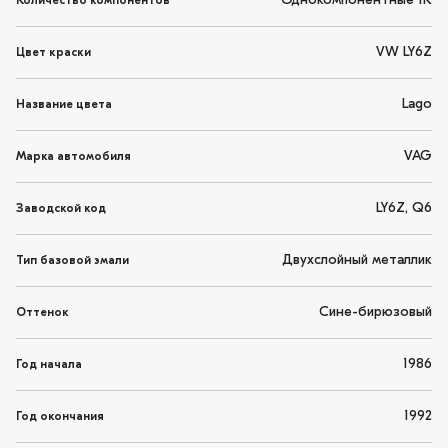
Однокомпонентные 1K
Количество компонентов
VW LY6Z
Цвет краски
Lago
Название цвета
VAG
Марка автомобиля
LY6Z, Q6
Заводской код
Двухслойный металлик
Тип базовой эмали
Сине-бирюзовый
Оттенок
1986
Год начала
1992
Год окончания