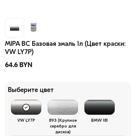
MIPA BC Базовая эмаль 1л (Цвет краски:
VW LY7P)
64.6 BYN
Выберите цвет
VW LY7P
893 (Крупное
BMW 181
серебро для
дисков)