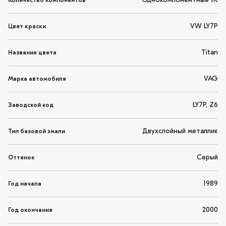
Однокомпонентные 1K
Количество компонентов
VW LY7P
Цвет краски
Titan
Название цвета
VAG
Марка автомобиля
LY7P, Z6
Заводской код
Двухслойный металлик
Тип базовой эмали
Серый
Оттенок
1989
Год начала
2000
Год окончания