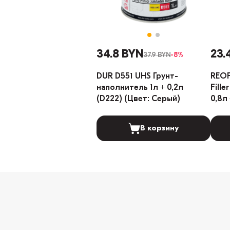
34.8 BYN
23.
37.9 BYN
-8%
DUR D551 UHS Грунт-
REOF
наполнитель 1л + 0,2л
Fill
(D222) (Цвет: Серый)
0,8л
(Цве
В корзину