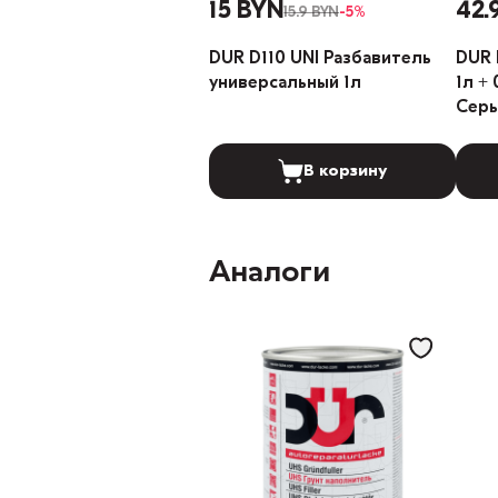
15 BYN
42.
15.9 BYN
-5%
DUR D110 UNI Разбавитель
DUR 
универсальный 1л
1л +
Серы
В корзину
Аналоги