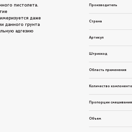
чного пистолета.
Производитель
тие
имеризуется даже
Страна
ии данного грунта
ильную адгезию
Артикул
Штрихкод
Область применения
Количество компонент
Пропорции смешивания
Объем