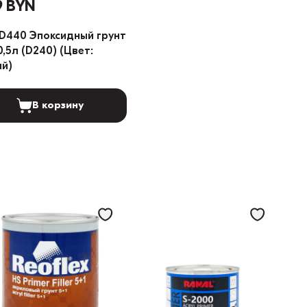
9 BYN
D440 Эпоксидный грунт
 0,5л (D240) (Цвет:
й)
В корзину