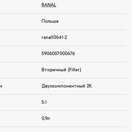
RANAL
Польша
ranal10641-2
5906007000676
Вторичный (Filler)
Двухкомпонентный 2K
ов
5:1
0,9л