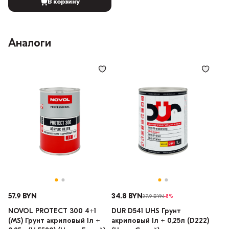
В корзину
Аналоги
57.9 BYN
34.8 BYN
37.9 BYN
-8%
NOVOL PROTECT 300 4+1
DUR D541 UHS Грунт
(MS) Грунт акриловый 1л +
акриловый 1л + 0,25л (D222)