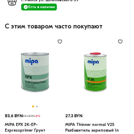
г. Минск ул. Шпилевского 59
Есть в наличии
С этим товаром часто покупают
83.6 BYN
27.3 BYN
89.1 BYN
-6%
MIPA EPX 2K-EP-
MIPA Thinner normal V25
Expressprimer Грунт
Разбавитель акриловый 1л