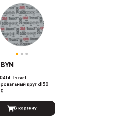
2 BYN
0414 Trizact
ровальный круг d150
00
В корзину