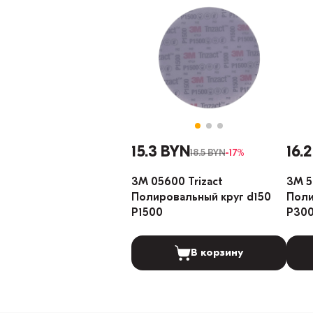
15.3 BYN
16.
18.5 BYN
-17%
3М 05600 Trizact
3М 5
Полировальный круг d150
Поли
P1500
P30
В корзину