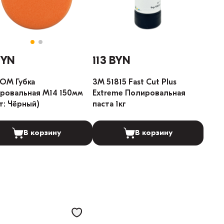
BYN
113 BYN
OM Губка
3М 51815 Fast Cut Plus
ровальная M14 150мм
Extreme Полировальная
т: Чёрный)
паста 1кг
В корзину
В корзину