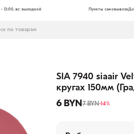
 - 13:00, вс: выходной
Пункты самовывоза
До
SIA 7940 siaair V
кругах 150мм (Гра
6 BYN
7 BYN
-14%