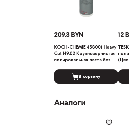
209.3 BYN
12 
KOCH-CHEMIE 458001 Heavy
TESK
Cut H9.02 Крупнозернистая
поли
полировальная паста без
(Цве
силикона 1л
В корзину
Аналоги