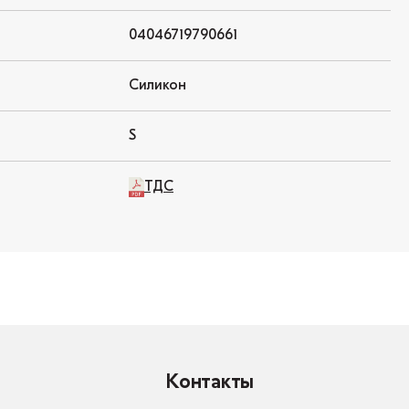
04046719790661
Силикон
S
ТДС
Контакты