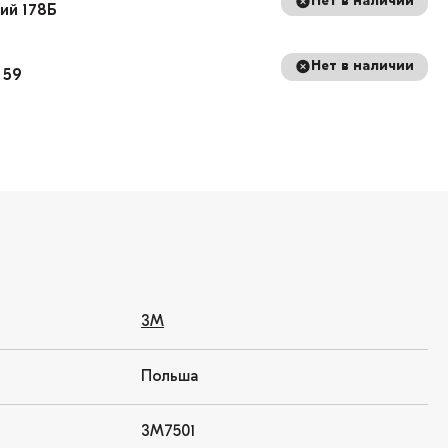
Нет в наличии
кий 178Б
Нет в наличии
 59
3M
Польша
3М7501