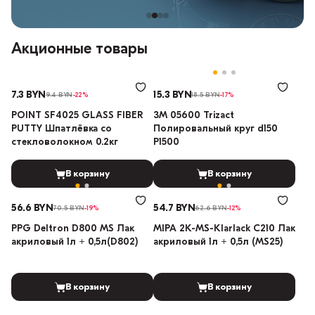
Акционные товары
7.3 BYN
15.3 BYN
9.4 BYN
-22%
18.5 BYN
-17%
POINT SF4025 GLASS FIBER
3М 05600 Trizact
PUTTY Шпатлёвка со
Полировальный круг d150
стекловолокном 0.2кг
P1500
В корзину
В корзину
56.6 BYN
54.7 BYN
70.5 BYN
-19%
62.6 BYN
-12%
PPG Deltron D800 MS Лак
MIPA 2K-MS-Klarlack C210 Лак
акриловый 1л + 0,5л(D802)
акриловый 1л + 0,5л (MS25)
В корзину
В корзину