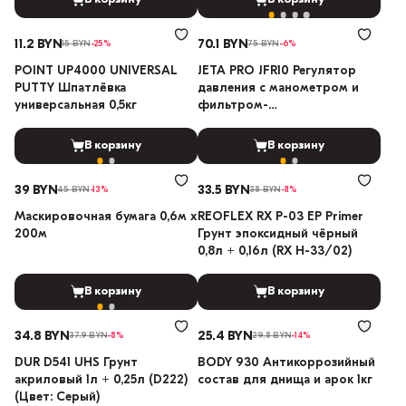
11.2 BYN
70.1 BYN
15 BYN
-25%
75 BYN
-6%
POINT UP4000 UNIVERSAL
JETA PRO JFR10 Регулятор
PUTTY Шпатлёвка
давления с манометром и
универсальная 0,5кг
фильтром-
влагоотделителем
В корзину
В корзину
39 BYN
33.5 BYN
45 BYN
-13%
38 BYN
-11%
Маскировочная бумага 0,6м х
REOFLEX RX P-03 EP Primer
200м
Грунт эпоксидный чёрный
0,8л + 0,16л (RX H-33/02)
В корзину
В корзину
34.8 BYN
25.4 BYN
37.9 BYN
-8%
29.8 BYN
-14%
DUR D541 UHS Грунт
BODY 930 Антикоррозийный
акриловый 1л + 0,25л (D222)
состав для днища и арок 1кг
(Цвет: Серый)