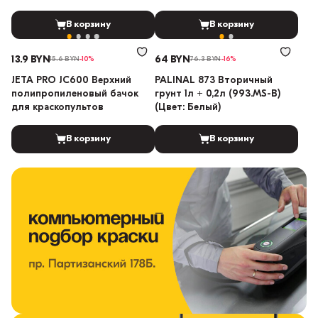
В корзину
В корзину
13.9 BYN
64 BYN
15.6 BYN
-10%
76.3 BYN
-16%
JETA PRO JC600 Верхний
PALINAL 873 Вторичный
полипропиленовый бачок
грунт 1л + 0,2л (993.MS-B)
для краскопультов
(Цвет: Белый)
В корзину
В корзину
компьютерный подбор
краски