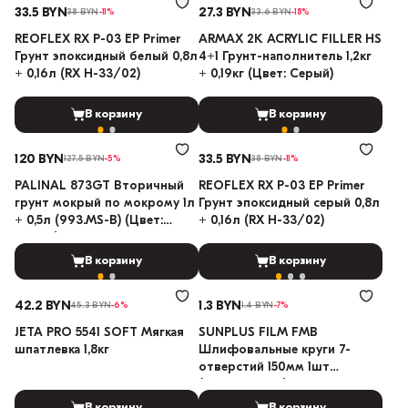
33.5 BYN
27.3 BYN
38 BYN
-11%
33.6 BYN
-18%
REOFLEX RX P-03 EP Primer
ARMAX 2K ACRYLIC FILLER HS
Грунт эпоксидный белый 0,8л
4+1 Грунт-наполнитель 1,2кг
+ 0,16л (RX H-33/02)
+ 0,19кг (Цвет: Серый)
В корзину
В корзину
120 BYN
33.5 BYN
127.5 BYN
-5%
38 BYN
-11%
PALINAL 873GT Вторичный
REOFLEX RX P-03 EP Primer
грунт мокрый по мокрому 1л
Грунт эпоксидный серый 0,8л
+ 0,5л (993.MS-B) (Цвет:
+ 0,16л (RX H-33/02)
Серый)
В корзину
В корзину
42.2 BYN
1.3 BYN
45.3 BYN
-6%
1.4 BYN
-7%
JETA PRO 5541 SOFT Мягкая
SUNPLUS FILM FMB
шпатлевка 1,8кг
Шлифовальные круги 7-
отверстий 150мм 1шт
(Градация: 60)
В корзину
В корзину