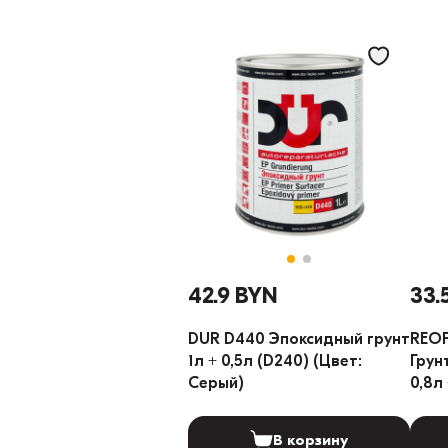
42.9 BYN
33.
DUR D440 Эпоксидный грунт
REOF
1л + 0,5л (D240) (Цвет:
Грун
Серый)
0,8л
В корзину