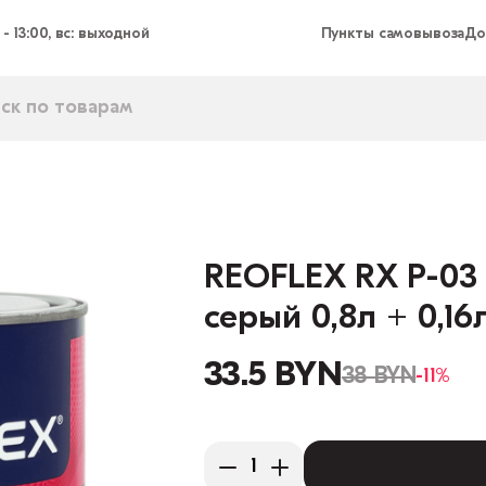
 - 13:00, вс: выходной
Пункты самовывоза
До
REOFLEX RX P-03 
серый 0,8л + 0,16
33.5 BYN
38 BYN
-11%