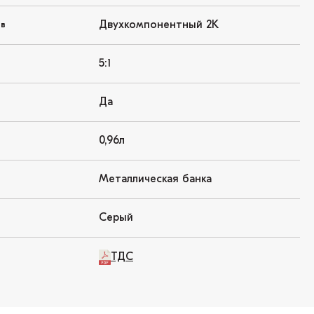
Двухкомпонентный 2K
ов
5:1
Да
0,96л
Металлическая банка
Серый
ТДС