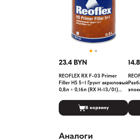
23.4 BYN
14.
REOFLEX RX F-03 Primer
REOF
Filler HS 5+1 Грунт акриловый
Разб
0,8л + 0,16л (RX H-13/01)
эпок
(Цвет: Серый)
В корзину
Аналоги