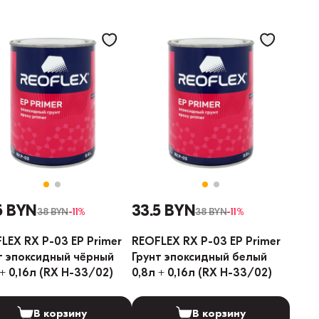
5 BYN
33.5 BYN
38 BYN
-11%
38 BYN
-11%
LEX RX P-03 EP Primer
REOFLEX RX P-03 EP Primer
т эпоксидный чёрный
Грунт эпоксидный белый
 + 0,16л (RX H-33/02)
0,8л + 0,16л (RX H-33/02)
В корзину
В корзину