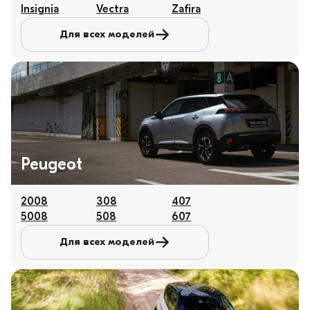
Insignia
Vectra
Zafira
Для всех моделей
Peugeot
2008
308
407
5008
508
607
Для всех моделей