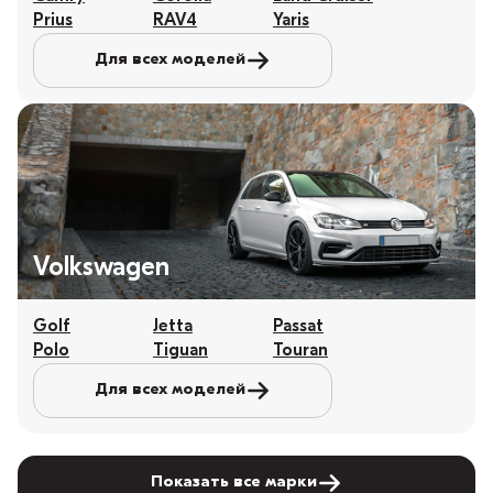
Prius
RAV4
Yaris
Для всех моделей
Volkswagen
Golf
Jetta
Passat
Polo
Tiguan
Touran
Для всех моделей
Показать все марки