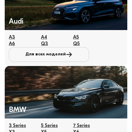
Audi
A3
A4
A5
A6
Q3
Q5
Для всех моделей
BMW
3 Series
5 Series
7 Series