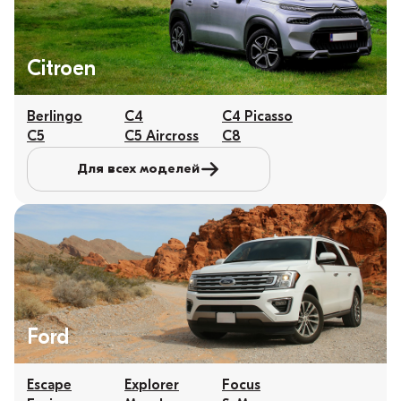
Citroen
Berlingo
C4
C4 Picasso
C5
C5 Aircross
C8
Для всех моделей
Ford
Escape
Explorer
Focus