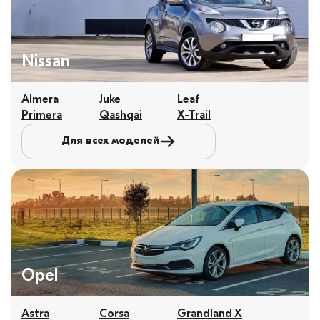
Nissan
Almera
Juke
Leaf
Primera
Qashqai
X-Trail
Для всех моделей
Opel
Astra
Corsa
Grandland X