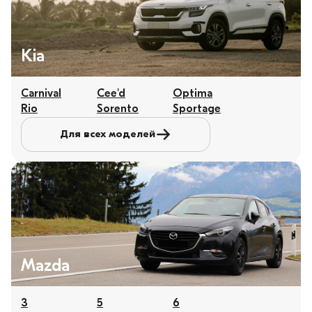
Kia
Carnival
Cee'd
Optima
Rio
Sorento
Sportage
Для всех моделей
Mazda
3
5
6