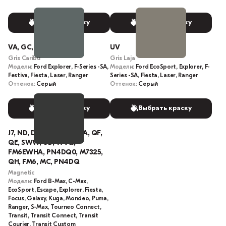
Выбрать краску
Выбрать краску
VA, GC, 217066680
UV
Gris Caribu
Gris Laja
Модели:
Ford Explorer, F-Series -SA,
Модели:
Ford EcoSport, Explorer, F-
Festiva, Fiesta, Laser, Ranger
Series -SA, Fiesta, Laser, Ranger
Оттенок:
Серый
Оттенок:
Серый
Выбрать краску
Выбрать краску
J7, ND, DQ, BF, BJ, BE, BA, QF,
QE, SWW, UD, WVQ,
FM6EWHA, PN4DQ0, M7325,
QH, FM6, MC, PN4DQ
Magnetic
Модели:
Ford B-Max, C-Max,
EcoSport, Escape, Explorer, Fiesta,
Focus, Galaxy, Kuga, Mondeo, Puma,
Ranger, S-Max, Tourneo Connect,
Transit, Transit Connect, Transit
Courier, Transit Custom