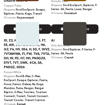
DXQEWWA, PC
Dorado Siam
Модели:
Ford EcoSport, Explorer, F-
Copper Pulse
Series -SA, Fiesta, Laser, Ranger
Модели:
Ford EcoSport, Escape,
Оттенок:
Бежевый
Explorer, Fiesta, Kuga, Transit
Оттенок:
Коричневый
Выбрать краску
Выбрать краску
X1, Z2, M6, 5F, 5J, 3G, 5B, F7,
AJ
5E, A51, 56, 73A, GF, HC, H6,
Gris Antracita
GZ, F6, H9, 056, H, 5D, F, WVZ,
Модели:
Ford Explorer, F-Series, F-
7VTAWWA, F1, FW, TVA, 7VTA,
Series -SA, Fiesta
Оттенок:
Серый
DH, W, FD, H7, HH, PN3GZ0,
57VT, 7VT, SWK, 4CA, 5A,
PN3GZ, 0056
Frozen White
Модели:
Ford B-Max, C-Max,
EcoSport, Escape, Explorer, Fiesta,
Focus, Fusion, Galaxy, Ka, Kuga,
Mondeo, Puma, Ranger, Ranger
Raptor, S-Max, Tourneo, Tourneo
Connect, Transit, Transit Connect,
Transit Courier, Transit Custom
Оттенок:
Белый