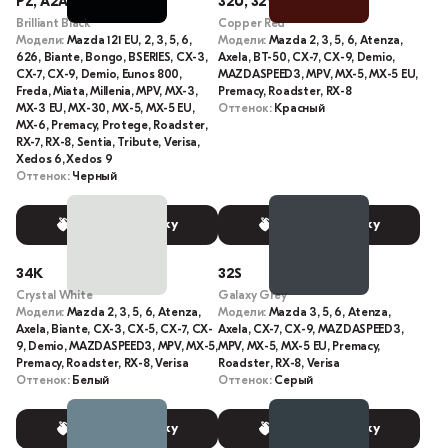
PZ, A2A, A3F, PX
32U, 32V
Brilliant Black
Copper Red
Модели:
Mazda 121 EU, 2, 3, 5, 6,
Модели:
Mazda 2, 3, 5, 6, Atenza,
626, Biante, Bongo, BSERIES, CX-3,
Axela, BT-50, CX-7, CX-9, Demio,
CX-7, CX-9, Demio, Eunos 800,
MAZDASPEED3, MPV, MX-5, MX-5 EU,
Freda, Miata, Millenia, MPV, MX-3,
Premacy, Roadster, RX-8
MX-3 EU, MX-30, MX-5, MX-5 EU,
Оттенок:
Красный
MX-6, Premacy, Protege, Roadster,
RX-7, RX-8, Sentia, Tribute, Verisa,
Xedos 6, Xedos 9
Оттенок:
Черный
Выбрать краску
Выбрать краску
34K
32S
Crystal White
Galaxy Grey
Модели:
Mazda 2, 3, 5, 6, Atenza,
Модели:
Mazda 3, 5, 6, Atenza,
Axela, Biante, CX-3, CX-5, CX-7, CX-
Axela, CX-7, CX-9, MAZDASPEED3,
9, Demio, MAZDASPEED3, MPV, MX-5,
MPV, MX-5, MX-5 EU, Premacy,
Premacy, Roadster, RX-8, Verisa
Roadster, RX-8, Verisa
Оттенок:
Белый
Оттенок:
Серый
Выбрать краску
Выбрать краску