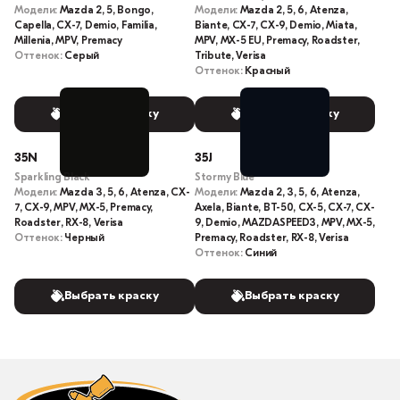
Модели:
Mazda 2, 5, Bongo,
Модели:
Mazda 2, 5, 6, Atenza,
Capella, CX-7, Demio, Familia,
Biante, CX-7, CX-9, Demio, Miata,
Millenia, MPV, Premacy
MPV, MX-5 EU, Premacy, Roadster,
Оттенок:
Серый
Tribute, Verisa
Оттенок:
Красный
Выбрать краску
Выбрать краску
35N
35J
Sparkling Black
Stormy Blue
Модели:
Mazda 3, 5, 6, Atenza, CX-
Модели:
Mazda 2, 3, 5, 6, Atenza,
7, CX-9, MPV, MX-5, Premacy,
Axela, Biante, BT-50, CX-5, CX-7, CX-
Roadster, RX-8, Verisa
9, Demio, MAZDASPEED3, MPV, MX-5,
Оттенок:
Черный
Premacy, Roadster, RX-8, Verisa
Оттенок:
Синий
Выбрать краску
Выбрать краску