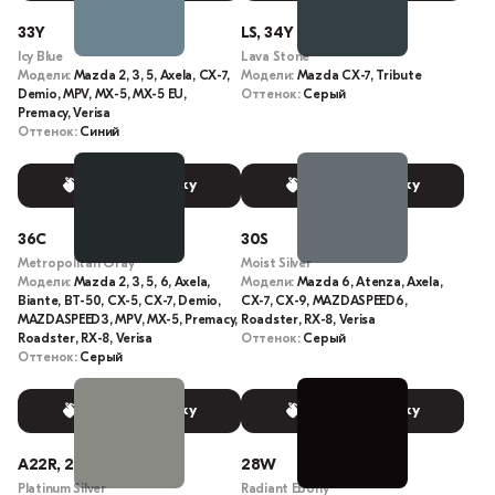
33Y
LS, 34Y
Icy Blue
Lava Stone
Модели:
Mazda 2, 3, 5, Axela, CX-7,
Модели:
Mazda CX-7, Tribute
Demio, MPV, MX-5, MX-5 EU,
Оттенок:
Серый
Premacy, Verisa
Оттенок:
Синий
Выбрать краску
Выбрать краску
36C
30S
Metropolitan Gray
Moist Silver
Модели:
Mazda 2, 3, 5, 6, Axela,
Модели:
Mazda 6, Atenza, Axela,
Biante, BT-50, CX-5, CX-7, Demio,
CX-7, CX-9, MAZDASPEED6,
MAZDASPEED3, MPV, MX-5, Premacy,
Roadster, RX-8, Verisa
Roadster, RX-8, Verisa
Оттенок:
Серый
Оттенок:
Серый
Выбрать краску
Выбрать краску
A22R, 22R
28W
Platinum Silver
Radiant Ebony