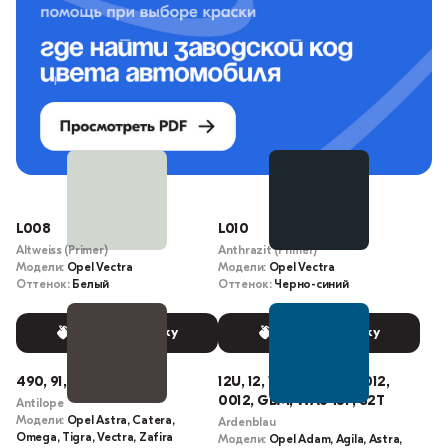
L008
L010
Altweiss (Primer)
Anthrazit (Primer)
Модели:
Opel Vectra
Модели:
Opel Vectra
Оттенок:
Белый
Оттенок:
Черно-синий
Выбрать краску
Выбрать краску
490, 91, 091, 91L
12U, 12, 12L, 645F, 291, 012,
0012, GBM, WA645F, 82T
Antilope
Модели:
Opel Astra, Catera,
Ardenblau
Omega, Tigra, Vectra, Zafira
Модели:
Opel Adam, Agila, Astra,