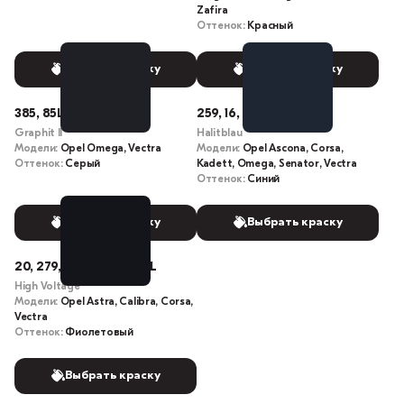
Zafira
Оттенок:
Красный
Выбрать краску
Выбрать краску
385, 85L
259, 16, 016, 0016, 16L
Graphit II
Halitblau
Модели:
Opel Omega, Vectra
Модели:
Opel Ascona, Corsa,
Оттенок:
Серый
Kadett, Omega, Senator, Vectra
Оттенок:
Синий
Выбрать краску
Выбрать краску
20, 279, 020, 0020, 20L
High Voltage
Модели:
Opel Astra, Calibra, Corsa,
Vectra
Оттенок:
Фиолетовый
Выбрать краску