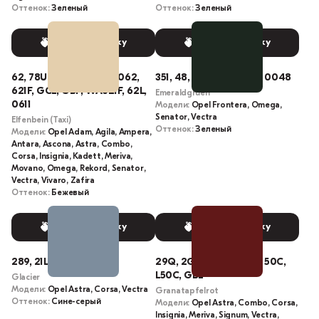
Оттенок:
Зеленый
Оттенок:
Зеленый
Выбрать краску
Выбрать краску
62, 78U, 611, 062, TR, 0062,
351, 48, 48U, 48L, 048, 0048
621F, GCL, GBP, WA621F, 62L,
Emeraldgruen
0611
Модели:
Opel Frontera, Omega,
Senator, Vectra
Elfenbein (Taxi)
Оттенок:
Зеленый
Модели:
Opel Adam, Agila, Ampera,
Antara, Ascona, Astra, Combo,
Corsa, Insignia, Kadett, Meriva,
Movano, Omega, Rekord, Senator,
Vectra, Vivaro, Zafira
Оттенок:
Бежевый
Выбрать краску
Выбрать краску
289, 21L
29Q, 2GU, Z50C, 287L, 50C,
L50C, GBL
Glacier
Модели:
Opel Astra, Corsa, Vectra
Granatapfelrot
Оттенок:
Сине-серый
Модели:
Opel Astra, Combo, Corsa,
Insignia, Meriva, Signum, Vectra,