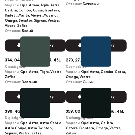
Casablancaweiss
Оттенок:
Бежевый
Модели:
Opel Adam, Agila, Astra,
Calibra, Combo, Corsa, Frontera,
Kadett, Manta, Meriva, Movano,
Omega, Senator, Signum, Vectra,
Vivaro, Zafira
Оттенок:
Белый
Выбрать краску
Выбрать краску
374, 045, 45, 51U, 0045, 45L
273, 27, 027, MZ, 27L
Classicgruen
Cosmosblau
Модели:
Opel Astra, Tigra, Vectra,
Модели:
Opel Astra, Combo, Corsa,
Zafira
Omega, Vectra
Оттенок:
Зеленый
Оттенок:
Синий
Выбрать краску
Выбрать краску
398, 4QU, 959L, 24P
359, 0046, 46U, 46, 046, 46L
Digitalgrun
Dschungelgruen
Модели:
Opel Astra, Astra Cabrio,
Модели:
Opel Astra, Calibra,
Astra Coupe, Astra Twintop,
Catera, Frontera, Omega, Vectra,
Signum, Vectra, Zafira
Zafira