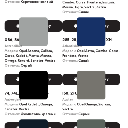
Оттенок:
Коричнево-желтый
Combo, Corsa, Frontera, Insignia,
Meriva, Tigra, Vectra, Zafira
Оттенок:
Синий
Выбрать краску
Выбрать краску
086, 86, 86L, 128
285, 28, 28L, 28U, 028, XH
Astrosilber
Atlantisblau
Модели:
Opel Ascona, Calibra,
Модели:
Opel Astra, Combo, Corsa,
Corsa, Kadett, Manta, Monza,
Frontera, Vectra
Omega, Rekord, Senator, Vectra
Оттенок:
Синий
Оттенок:
Серый
Выбрать краску
Выбрать краску
74, 74L, 544, 074, 0074
158, 2FU, 0158, 14K
Aubergine
Auster
Модели:
Opel Kadett, Omega,
Модели:
Opel Omega, Signum,
Senator, Vectra
Vectra
Оттенок:
Фиолетово-красный
Оттенок:
Серый
Выбрать краску
Выбрать краску