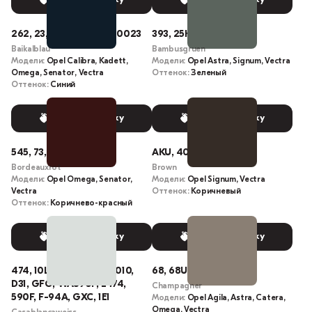
262, 23, 23U, 023, 23L, 0023
393, 25K, 3LU
Baikalblau
Bambusgruen
Модели:
Opel Calibra, Kadett,
Модели:
Opel Astra, Signum, Vectra
Omega, Senator, Vectra
Оттенок:
Зеленый
Оттенок:
Синий
Выбрать краску
Выбрать краску
545, 73, 73L, 073, 0073
AKU, 40P, L-40P
Bordeauxrot
Brown
Модели:
Opel Omega, Senator,
Модели:
Opel Signum, Vectra
Vectra
Оттенок:
Коричневый
Оттенок:
Коричнево-красный
Выбрать краску
Выбрать краску
474, 10L, 10U, 10, GFQ, 010,
68, 68U, 068, 489, 68L
D31, GFO, WA590F, L474,
Champagner
590F, F-94A, GXC, 1E1
Модели:
Opel Agila, Astra, Catera,
Omega, Vectra