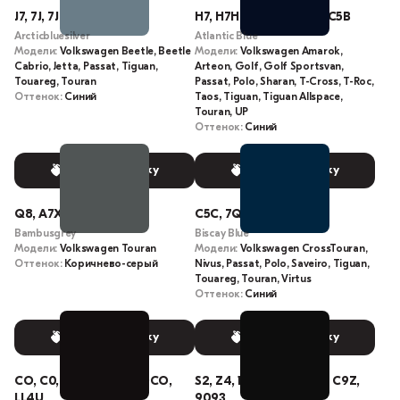
J7, 7J, 7J7J, LB5M, B5M
H7, H7H7, C5B, LC5B, L-C5B
Arcticbluesilver
Atlantic Blue
Модели:
Volkswagen Beetle, Beetle
Модели:
Volkswagen Amarok,
Cabrio, Jetta, Passat, Tiguan,
Arteon, Golf, Golf Sportsvan,
Touareg, Touran
Passat, Polo, Sharan, T-Cross, T-Roc,
Оттенок:
Синий
Taos, Tiguan, Tiguan Allspace,
Touran, UP
Оттенок:
Синий
Выбрать краску
Выбрать краску
Q8, A7X, Q8Q8, LA7X
C5C, 7Q, 7Q7Q, LC5C
Bambusgrey
Biscay Blue
Модели:
Volkswagen Touran
Модели:
Volkswagen CrossTouran,
Оттенок:
Коричнево-серый
Nivus, Passat, Polo, Saveiro, Tiguan,
Touareg, Touran, Virtus
Оттенок:
Синий
Выбрать краску
Выбрать краску
CO, C0, L4U, C0C0, COCO,
S2, Z4, 1N, LC9Z, Z4Z4, C9Z,
LL4U
9093