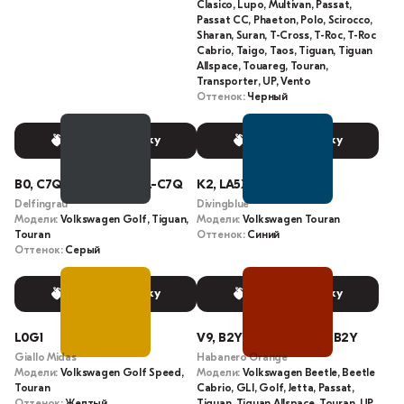
Clasico, Lupo, Multivan, Passat,
Passat CC, Phaeton, Polo, Scirocco,
Sharan, Suran, T-Cross, T-Roc, T-Roc
Cabrio, Taigo, Taos, Tiguan, Tiguan
Allspace, Touareg, Touran,
Transporter, UP, Vento
Оттенок:
Черный
Выбрать краску
Выбрать краску
B0, C7Q, B0B0, LC7Q, L-C7Q
K2, LA5X
Delfingrau
Divingblue
Модели:
Volkswagen Golf, Tiguan,
Модели:
Volkswagen Touran
Touran
Оттенок:
Синий
Оттенок:
Серый
Выбрать краску
Выбрать краску
L0G1
V9, B2Y, V9V9, LB2Y, L-B2Y
Giallo Midas
Habanero Orange
Модели:
Volkswagen Golf Speed,
Модели:
Volkswagen Beetle, Beetle
Touran
Cabrio, GLI, Golf, Jetta, Passat,
Оттенок:
Желтый
Tiguan, Tiguan Allspace, Touran, UP