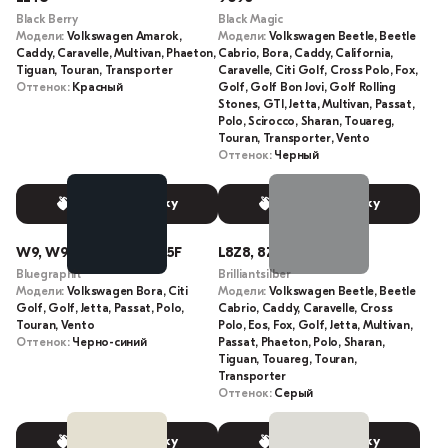
Black Berry
Black Magic
Модели:
Volkswagen Amarok,
Модели:
Volkswagen Beetle, Beetle
Caddy, Caravelle, Multivan, Phaeton,
Cabrio, Bora, Caddy, California,
Tiguan, Touran, Transporter
Caravelle, Citi Golf, Cross Polo, Fox,
Оттенок:
Красный
Golf, Golf Bon Jovi, Golf Rolling
Stones, GTI, Jetta, Multivan, Passat,
Polo, Scirocco, Sharan, Touareg,
Touran, Transporter, Vento
Оттенок:
Черный
Выбрать краску
Выбрать краску
W9, W9W9, N1, LC5F, C5F
L8Z8, 8Z8
Bluegraphit
Brilliantsilber
Модели:
Volkswagen Bora, Citi
Модели:
Volkswagen Beetle, Beetle
Golf, Golf, Jetta, Passat, Polo,
Cabrio, Caddy, Caravelle, Cross
Touran, Vento
Polo, Eos, Fox, Golf, Jetta, Multivan,
Оттенок:
Черно-синий
Passat, Phaeton, Polo, Sharan,
Tiguan, Touareg, Touran,
Transporter
Оттенок:
Серый
Выбрать краску
Выбрать краску