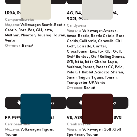
LR9A, R6, 6R, R6R6
4G, B4, LB9A, B4B4, B9A,
9021, 9930
Campanellaweiss
Модели:
Volkswagen Beetle, Beetle
Candyweiss
Cabrio, Bora, Eos, GLI, Jetta,
Модели:
Volkswagen Amarok,
Multivan, Phaeton, Touareg, Touran,
Ameo, Beetle, Beetle Cabrio, Bora,
Vento
Caddy, California, Caravelle, Citi
Оттенок:
Белый
Golf, Corrado, Crafter,
CrossTouran, Eos, Fox, GLI, Golf,
Golf Bon Jovi, Golf Rolling Stones,
GTI, Jetta, Jetta Clasico, Lupo,
Multivan, Passat, Passat CC, Polo,
Polo GT, Rabbit, Scirocco, Sharan,
Suran, Taigun, Tiguan, Touran,
Transporter, UP, Vento
Оттенок:
Белый
Выбрать краску
Выбрать краску
F9, F9F9, D5J, LD5J, L-D5J
V8, A3R, LA3R, L-A3R, V8V8
Carribean Blue
Cranberry Red
Модели:
Volkswagen Tiguan,
Модели:
Volkswagen Golf, Golf
Touran
Sportsvan, Touran