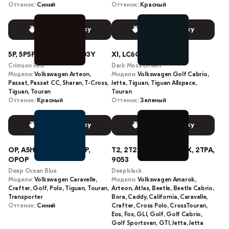
Оттенок:
Синий
Оттенок:
Красный
Выбрать краску
Выбрать краску
5P, 5P5P, LD3Y, L-D3Y, D3Y
X1, LC6Q, L-C6Q, C6Q
Crimson Red
Dark Moss Green
Модели:
Volkswagen Arteon,
Модели:
Volkswagen Golf Cabrio,
Passat, Passat CC, Sharan, T-Cross,
Jetta, Tiguan, Tiguan Allspace,
Tiguan, Touran
Touran
Оттенок:
Красный
Оттенок:
Зеленый
Выбрать краску
Выбрать краску
OP, A5H, 0P0P, LA5H, 0P,
T2, 2T2T, C9X, 2T, LC9X, 2TPA,
OPOP
9053
Deep Ocean Blue
Deepblack
Модели:
Volkswagen Caravelle,
Модели:
Volkswagen Amarok,
Crafter, Golf, Polo, Tiguan, Touran,
Arteon, Atlas, Beetle, Beetle Cabrio,
Transporter
Bora, Caddy, California, Caravelle,
Оттенок:
Синий
Crafter, Cross Polo, CrossTouran,
Eos, Fox, GLI, Golf, Golf Cabrio,
Golf Sportsvan, GTI, Jetta, Jetta