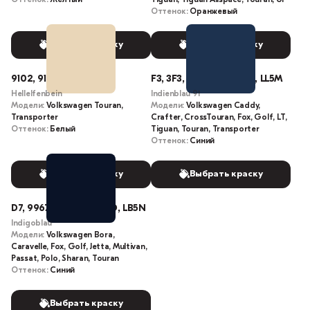
Оттенок:
Оранжевый
Выбрать краску
Выбрать краску
9102, 9110, R115
F3, 3F3, 9515, L5M, F3F3, LL5M
Hellelfenbein
Indienblau 91
Модели:
Volkswagen Touran,
Модели:
Volkswagen Caddy,
Transporter
Crafter, CrossTouran, Fox, Golf, LT,
Оттенок:
Белый
Tiguan, Touran, Transporter
Оттенок:
Синий
Выбрать краску
Выбрать краску
D7, 9967, 7D, B5N, 7D7D, LB5N
Indigoblau
Модели:
Volkswagen Bora,
Caravelle, Fox, Golf, Jetta, Multivan,
Passat, Polo, Sharan, Touran
Оттенок:
Синий
Выбрать краску