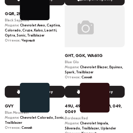
GQR, 2HU
Black Sapphire
Модели:
Chevrolet Aveo, Captiva,
Colorado, Cruze, Kalos, Lacetti,
Optra, Sonic, Trailblazer
Оттенок:
Черный
GHT, GGK, WA611G
Blue Glo
Модели:
Chevrolet Blazer, Equinox,
Spark, Trailblazer
Оттенок:
Синий
Выбрать краску
Выбрать краску
GVY
49U, 49, 204M, U204M, 049,
0049
Blue Mountain
Модели:
Chevrolet Colorado, Sonic,
Bordeaux Red
Trailblazer
Модели:
Chevrolet Impala,
Оттенок:
Синий
Silverado, Trailblazer, Uplander