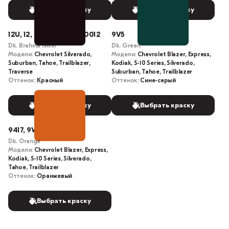
Выбрать краску
Выбрать краску
12U, 12, GIP, 519Q, 012, 0012
9V5
Dk. Brahma Jewel
Dk. Green
Модели:
Chevrolet Silverado,
Модели:
Chevrolet Blazer, Express,
Suburban, Tahoe, Trailblazer,
Kodiak, S-10 Series, Silverado,
Traverse
Suburban, Tahoe, Trailblazer
Оттенок:
Красный
Оттенок:
Сине-серый
Выбрать краску
Выбрать краску
9417, 9W4, U9417
Dk. Orange
Модели:
Chevrolet Blazer, Express,
Kodiak, S-10 Series, Silverado,
Tahoe, Trailblazer
Оттенок:
Оранжевый
Выбрать краску