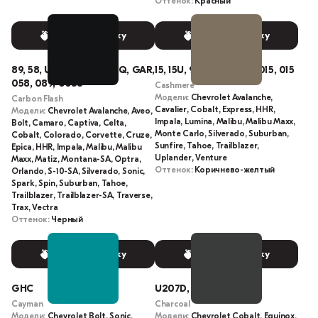
Оттенок:
Красный
Выбрать краску
Выбрать краску
89, 58, U501Q, 58U, 501Q, GAR,
15, 15U, 929L, U929L, 0015, 015
058, 089, 0058
Cashmere
Модели:
Chevrolet Avalanche,
Carbon Flash
Cavalier, Cobalt, Express, HHR,
Модели:
Chevrolet Avalanche, Aveo,
Impala, Lumina, Malibu, Malibu Maxx,
Bolt, Camaro, Captiva, Celta,
Monte Carlo, Silverado, Suburban,
Cobalt, Colorado, Corvette, Cruze,
Sunfire, Tahoe, Trailblazer,
Epica, HHR, Impala, Malibu, Malibu
Uplander, Venture
Maxx, Matiz, Montana-SA, Optra,
Оттенок:
Коричнево-желтый
Orlando, S-10-SA, Silverado, Sonic,
Spark, Spin, Suburban, Tahoe,
Trailblazer, Trailblazer-SA, Traverse,
Trax, Vectra
Оттенок:
Черный
Выбрать краску
Выбрать краску
GHC
U207D, 207D
Cayman
Charcoal
Модели:
Chevrolet Bolt, Sonic,
Модели:
Chevrolet Cobalt, Equinox,