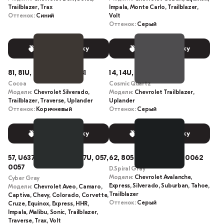
Trailblazer, Trax
Impala, Monte Carlo, Trailblazer,
Оттенок:
Синий
Volt
Оттенок:
Серый
Выбрать краску
Выбрать краску
81, 81U, U414P, 414P, 081
14, 14U, 014
Cocoa
Cosmic Quartz
Модели:
Chevrolet Silverado,
Модели:
Chevrolet Trailblazer,
Trailblazer, Traverse, Uplander
Uplander
Оттенок:
Коричневый
Оттенок:
Серый
Выбрать краску
Выбрать краску
57, U637R, GBV, 637R, 57U, 057,
62, 805K, U805K, 062, 0062
0057
D.Spiral Gray
Модели:
Chevrolet Avalanche,
Cyber Gray
Express, Silverado, Suburban, Tahoe,
Модели:
Chevrolet Aveo, Camaro,
Trailblazer
Captiva, Chevy, Colorado, Corvette,
Оттенок:
Серый
Cruze, Equinox, Express, HHR,
Impala, Malibu, Sonic, Trailblazer,
Traverse, Trax, Volt