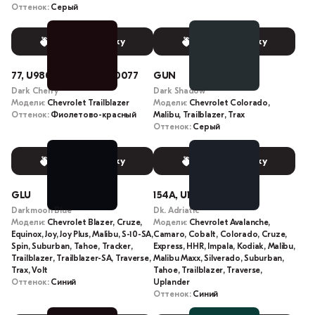
Оттенок:
Серый
Выбрать краску
Выбрать краску
77, U9800, 9800, 077, 0077
GUN
Dark Cherry
Dark Shadow
Модели:
Chevrolet Trailblazer
Модели:
Chevrolet Colorado,
Оттенок:
Фиолетово-красный
Malibu, Trailblazer, Trax
Оттенок:
Серый
Выбрать краску
Выбрать краску
GLU
154A, U154A
Darkmoon Blue
Dk. Adriatic
Модели:
Chevrolet Blazer, Cruze,
Модели:
Chevrolet Avalanche,
Equinox, Joy, Joy Plus, Malibu, S-10-SA,
Camaro, Cobalt, Colorado, Cruze,
Spin, Suburban, Tahoe, Tracker,
Express, HHR, Impala, Kodiak, Malibu,
Trailblazer, Trailblazer-SA, Traverse,
Malibu Maxx, Silverado, Suburban,
Trax, Volt
Tahoe, Trailblazer, Traverse,
Оттенок:
Синий
Uplander
Оттенок:
Синий