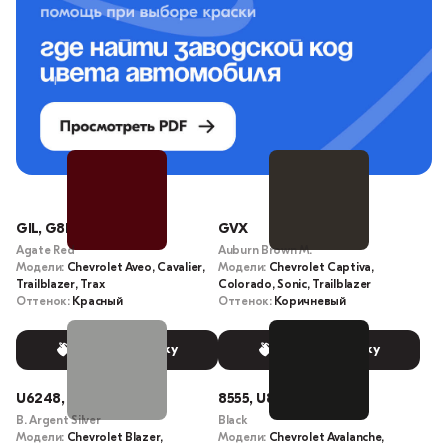
GIL, G8B
GVX
Agate Red
Auburn Brown M.
Модели:
Chevrolet Aveo, Cavalier,
Модели:
Chevrolet Captiva,
Trailblazer, Trax
Colorado, Sonic, Trailblazer
Оттенок:
Красный
Оттенок:
Коричневый
Выбрать краску
Выбрать краску
U6248, 6248
8555, U8555
B. Argent Silver
Black
Модели:
Chevrolet Blazer,
Модели:
Chevrolet Avalanche,