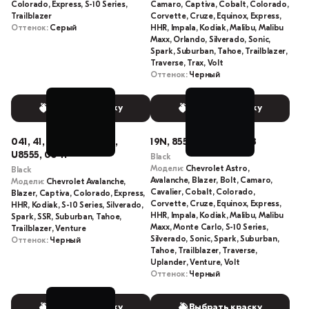
Colorado, Express, S-10 Series,
Camaro, Captiva, Cobalt, Colorado,
Trailblazer
Corvette, Cruze, Equinox, Express,
Оттенок:
Серый
HHR, Impala, Kodiak, Malibu, Malibu
Maxx, Orlando, Silverado, Sonic,
Spark, Suburban, Tahoe, Trailblazer,
Traverse, Trax, Volt
Оттенок:
Черный
Выбрать краску
Выбрать краску
041, 41, 41U, GBA, 8555,
19N, 8555, U8555, U848
U8555, 0041
Black
Модели:
Chevrolet Astro,
Black
Avalanche, Blazer, Bolt, Camaro,
Модели:
Chevrolet Avalanche,
Cavalier, Cobalt, Colorado,
Blazer, Captiva, Colorado, Express,
Corvette, Cruze, Equinox, Express,
HHR, Kodiak, S-10 Series, Silverado,
HHR, Impala, Kodiak, Malibu, Malibu
Spark, SSR, Suburban, Tahoe,
Maxx, Monte Carlo, S-10 Series,
Trailblazer, Venture
Silverado, Sonic, Spark, Suburban,
Оттенок:
Черный
Tahoe, Trailblazer, Traverse,
Uplander, Venture, Volt
Оттенок:
Черный
Выбрать краску
Выбрать краску